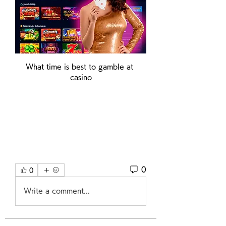
What time is best to gamble at 
casino
0
0
Write a comment...