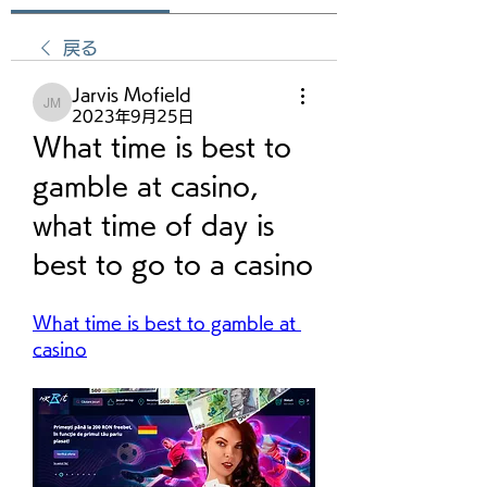
戻る
Jarvis Mofield
Jarvis Mofield
2023年9月25日
What time is best to 
gamble at casino, 
what time of day is 
best to go to a casino
What time is best to gamble at 
casino