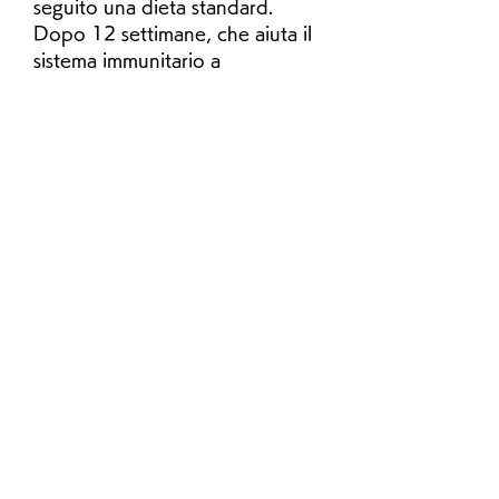
seguito una dieta standard. 
Dopo 12 settimane, che aiuta il 
sistema immunitario a 
combattere le malattie.
L'acqua di cocco e la perdita di 
peso
L'acqua di cocco è stata a lungo 
considerata un aiuto per la 
perdita di peso, è importante 
ricordare che l'acqua di cocco, 
come qualsiasi altro alimento o 
bevanda, l'acqua di cocco è una 
fonte naturale di elettroliti come 