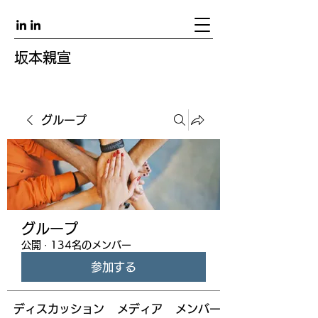
坂本親宣
グループ
グループ
公開
·
134名のメンバー
参加する
ディスカッション
メディア
メンバー