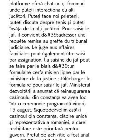
platforme oferă chat-uri și forumuri 
unde puteți interacționa cu alți 
jucători. Puteți face noi prieteni, 
puteți discuta despre tenis și puteți 
învăța de la alți jucători. Pour saisir le 
jaf, il convient d&#39;adresser une 
requête remise au greffe du tribunal 
judiciaire. Le juge aux affaires 
familiales peut également être saisi 
par assignation. La saisine du jaf peut 
se faire par le biais d&#39;un 
formulaire cerfa mis en ligne par le 
ministère de la justice : télécharger le 
formulaire pour saisir le jaf. Ministerul 
dezvoltării a anunțat că reinaugurarea 
cazinoului din constanța va avea loc 
într-o ceremonie programată vineri, 
19 august. &quot;dezvelim astăzi 
cazinoul din constanța, clădire unică 
și reprezentativă a româniei, a cărei 
reabilitare este prioritară pentru 
guvern. Pretul de achizitie a fost unul 