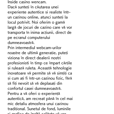
Inside casino wencam.
Dacă sunteți în căutarea unei 
experiențe autentice și realiste într-
un cazinou online, atunci sunteți la 
locul potrivit. Noi oferim o gamă 
largă de jocuri de cazino care vă vor 
transporta în inima acțiunii, direct de 
pe ecranul computerului 
dumneavoastră.
Prin intermediul webcam-urilor 
noastre de ultimă generație, puteți 
viziona în direct dealerii noștri 
profesioniști în timp ce împart cărțile 
și rulează ruleta. Această tehnologie 
inovatoare vă permite să vă simțiți ca 
și cum ați fi într-un cazinou fizic, fără 
să fiți nevoit să vă deplasați din 
confortul casei dumneavoastră.
Pentru a vă oferi o experiență 
autentică, am recreat până în cel mai 
mic detaliu atmosfera unui cazinou 
tradițional. Sunetul de fond, luminile 
și grafica de înaltă calitate vă vor 