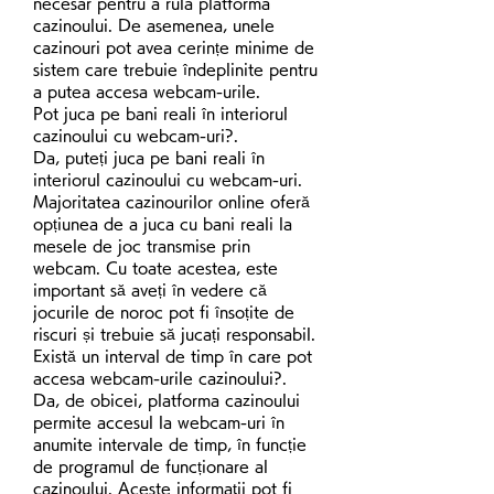
necesar pentru a rula platforma 
cazinoului. De asemenea, unele 
cazinouri pot avea cerințe minime de 
sistem care trebuie îndeplinite pentru 
a putea accesa webcam-urile.
Pot juca pe bani reali în interiorul 
cazinoului cu webcam-uri?.
Da, puteți juca pe bani reali în 
interiorul cazinoului cu webcam-uri. 
Majoritatea cazinourilor online oferă 
opțiunea de a juca cu bani reali la 
mesele de joc transmise prin 
webcam. Cu toate acestea, este 
important să aveți în vedere că 
jocurile de noroc pot fi însoțite de 
riscuri și trebuie să jucați responsabil.
Există un interval de timp în care pot 
accesa webcam-urile cazinoului?.
Da, de obicei, platforma cazinoului 
permite accesul la webcam-uri în 
anumite intervale de timp, în funcție 
de programul de funcționare al 
cazinoului. Aceste informații pot fi 