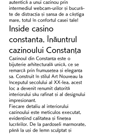
autentică a unui cazinou prin 
intermediul webcam-urilor și bucură-
te de distracția și șansa de a câștiga 
mare, totul în confortul casei tale!
Inside casino 
constanta. Înăuntrul 
cazinoului Constanța
Cazinoul din Constanța este o 
bijuterie arhitecturală unică, ce se 
remarcă prin frumusețea și eleganța 
sa. Construit în stilul Art Nouveau la 
începutul secolului al XX-lea, acest 
loc a devenit renumit datorită 
interiorului său rafinat și al designului 
impresionant.
Fiecare detaliu al interiorului 
cazinoului este meticulos executat, 
evidențiind calitatea și finețea 
lucrărilor. De la pardoseli marmorate, 
până la uși de lemn sculptat și 