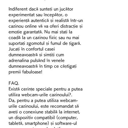
Indiferent dacă sunteți un jucător 
experimentat sau începător, o 
experiență autentică și realistă într-un 
cazinou online vă va oferi distracție și 
emoție garantată. Nu mai stați la 
coadă la un cazinou fizic sau nu mai 
suportați zgomotul și fumul de țigară. 
Jucați în confortul casei 
dumneavoastră și simțiți cum 
adrenalina pulsând în venele 
dumneavoastră în timp ce câștigați 
premii fabuloase!
FAQ.
Există cerințe speciale pentru a putea 
utiliza webcam-urile cazinoului?.
Da, pentru a putea utiliza webcam-
urile cazinoului, este recomandat să 
aveți o conexiune stabilă la internet, 
un dispozitiv compatibil (computer, 
tabletă, smartphone) și software-ul 