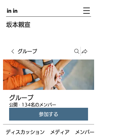
坂本親宣
グループ
グループ
公開
·
134名のメンバー
参加する
ディスカッション
メディア
メンバー