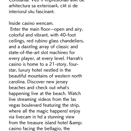
arhitectura sa exterioară, cât și de 
interiorul său fascinant.
Inside casino wencam.
 Enter the main floor—open and airy, 
colorful and vibrant, with 40-foot 
ceilings, red rubino glass chandeliers, 
and a dazzling array of classic and 
state-of-the-art slot machines for 
every player, at every level. Harrah’s 
casino is home to a 21-story, four-
star, luxury hotel nestled in the 
beautiful mountains of western north 
carolina. Discover new jersey 
beaches and check out what’s 
happening live at the beach. Watch 
live streaming videos from the las 
vegas boulevard featuring the strip, 
where all the magic happens! enjoy 
via livecam in hd a stunning view 
from the treasure island hotel &amp; 
casino facing the bellagio, the 