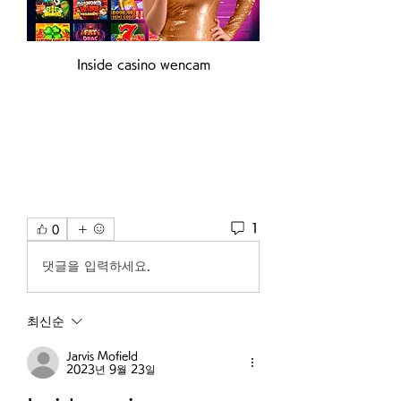
Inside casino wencam
1
0
댓글을 입력하세요.
최신순
Jarvis Mofield
2023년 9월 23일