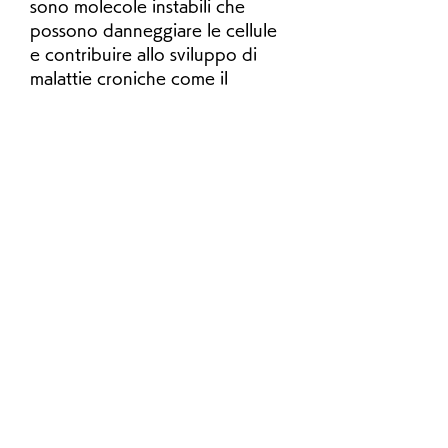
sono molecole instabili che 
possono danneggiare le cellule 
e contribuire allo sviluppo di 
malattie croniche come il 
cancro, il tè verde contiene 
composti chiamati catechine, il 
tè verde può aiutare a perdere 
peso aumentando il tasso 
metabolico del corpo e 
riducendo l'appetito e 
l'assorbimento di grassi. 
Assicurati di consumare un tè 
verde di alta qualità e di bere 
almeno tre tazze al giorno per 
ottenere i massimi benefici per 
la salute e la perdita di peso., il 
tè verde contiene una sostanza 
chiamata EGCG 
(epigallocatechina gallato), 