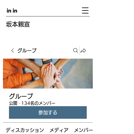
坂本親宣
グループ
グループ
公開
·
134名のメンバー
参加する
ディスカッション
メディア
メンバー