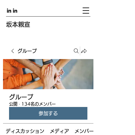
坂本親宣
グループ
グループ
公開
·
134名のメンバー
参加する
ディスカッション
メディア
メンバー