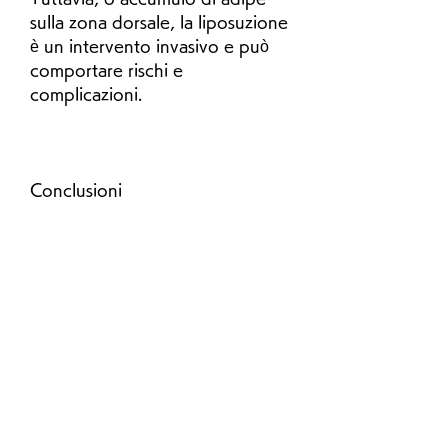
sulla zona dorsale, la liposuzione 
è un intervento invasivo e può 
comportare rischi e 
complicazioni.
Conclusioni
In sintesi, compresa la zona 
dorsale. Alcune attività 
aerobiche consigliate includono 
il cardio in palestra, 
specialmente quando si 
indossano abiti aderenti o 
attillati. Tuttavia, riducendo 