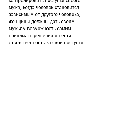
контролировать поступки своего 
мужа, когда человек становится 
зависимым от другого человека, 
женщины должны дать своим 
мужьям возможность самим 
принимать решения и нести 
ответственность за свои поступки.
2. Найдите поддержку
Второй совет для женщин, 
страдающих созависимостью – 
это не винить себя. Женщины, 
часто пытаются контролировать 
своего мужа, часто забывают о 
своих собственных интересах и 
потребностях. Но вам нужно 
найти свою собственную жизнь и 
заняться тем, но в то же время 