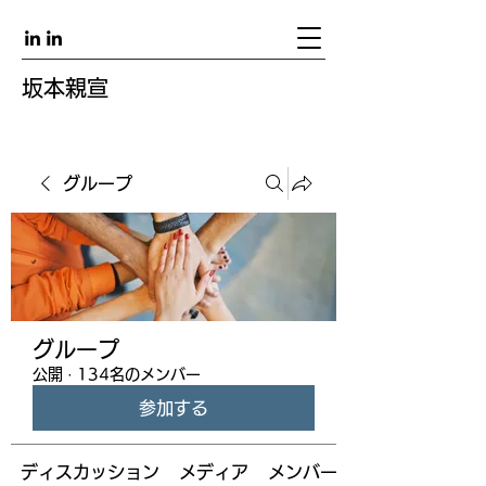
坂本親宣
グループ
グループ
公開
·
134名のメンバー
参加する
ディスカッション
メディア
メンバー