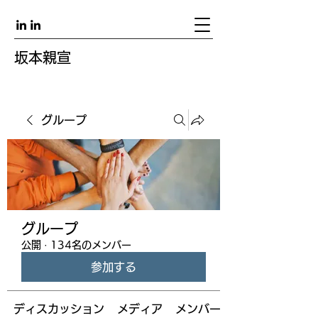
坂本親宣
グループ
グループ
公開
·
134名のメンバー
参加する
ディスカッション
メディア
メンバー