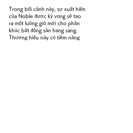
Trong bối cảnh này, sự xuất hiện 
của Noble được kỳ vọng sẽ tạo 
ra một luồng gió mới cho phân 
khúc bất động sản hạng sang. 
Thương hiệu này có tiềm năng 
trở thành người tiên phong 
trong việc "xuất khẩu" bất động 
sản Việt ra thế giới, góp phần 
thu hút dòng kiều hối và ngoại tệ 
đổ về Việt Nam.
Với quỹ sản phẩm đa dạng ở cả 
loại hình thấp tầng và cao tầng, 
cùng tiến độ thi công khẩn 
trương, Noble hứa hẹn sẽ đóng 
góp đáng kể vào việc giải quyết 
nhu cầu về nguồn cung chất 
lượng cao tại thị trường Hà Nội. 
Sự kết hợp giữa vị trí đắc địa, 