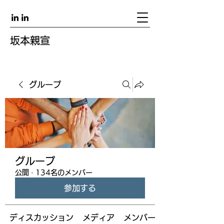
坂本親宣
グループ
グループ
公開
·
134名のメンバー
参加する
ディスカッション
メディア
メンバー