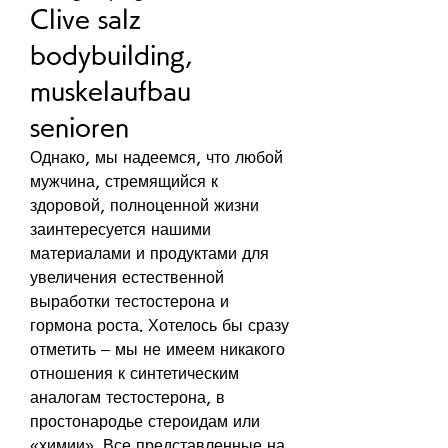
Clive salz 
bodybuilding, 
muskelaufbau 
senioren
Однако, мы надеемся, что любой 
мужчина, стремящийся к 
здоровой, полноценной жизни 
заинтересуется нашими 
материалами и продуктами для 
увеличения естественной 
выработки тестостерона и 
гормона роста. Хотелось бы сразу 
отметить – мы не имеем никакого 
отношения к синтетическим 
аналогам тестостерона, в 
простонародье стероидам или 
«химии». Все представленные на 