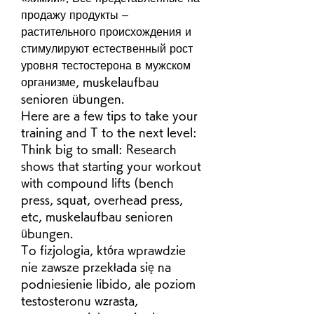
продажу продукты – 
растительного происхождения и 
стимулируют естественный рост 
уровня тестостерона в мужском 
организме, muskelaufbau 
senioren übungen.
Here are a few tips to take your 
training and T to the next level: 
Think big to small: Research 
shows that starting your workout 
with compound lifts (bench 
press, squat, overhead press, 
etc, muskelaufbau senioren 
übungen.
To fizjologia, która wprawdzie 
nie zawsze przekłada się na 
podniesienie libido, ale poziom 
testosteronu wzrasta, 