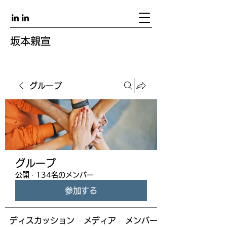
坂本親宣
グループ
グループ
公開
·
134名のメンバー
参加する
ディスカッション
メディア
メンバー