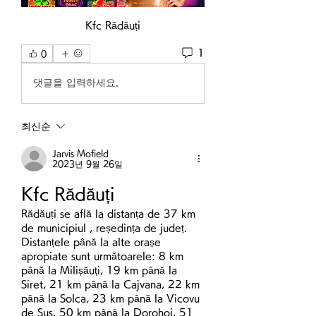
Kfc Rădăuți
1
0
댓글을 입력하세요.
최신순
Jarvis Mofield
2023년 9월 26일
Kfc Rădăuți
Rădăuți se află la distanța de 37 km 
de municipiul , reședința de județ. 
Distanțele până la alte orașe 
apropiate sunt următoarele: 8 km 
până la Milișăuți, 19 km până la 
Siret, 21 km până la Cajvana, 22 km 
până la Solca, 23 km până la Vicovu 
de Sus, 50 km până la Dorohoi, 51 