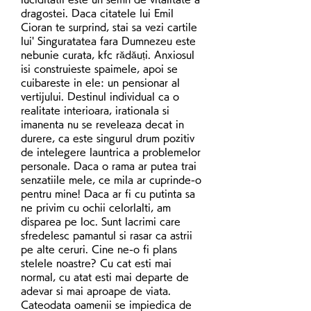
dragostei. Daca citatele lui Emil 
Cioran te surprind, stai sa vezi cartile 
lui' Singuratatea fara Dumnezeu este 
nebunie curata, kfc rădăuți. Anxiosul 
isi construieste spaimele, apoi se 
cuibareste in ele: un pensionar al 
vertijului. Destinul individual ca o 
realitate interioara, irationala si 
imanenta nu se reveleaza decat in 
durere, ca este singurul drum pozitiv 
de intelegere launtrica a problemelor 
personale. Daca o rama ar putea trai 
senzatiile mele, ce mila ar cuprinde-o 
pentru mine! Daca ar fi cu putinta sa 
ne privim cu ochii celorlalti, am 
disparea pe loc. Sunt lacrimi care 
sfredelesc pamantul si rasar ca astrii 
pe alte ceruri. Cine ne-o fi plans 
stelele noastre? Cu cat esti mai 
normal, cu atat esti mai departe de 
adevar si mai aproape de viata. 
Cateodata oamenii se impiedica de 