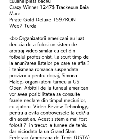
Euuahelpless Bacău 
Crazy Winner 1247$ Trackeuua Baia 
Mare 
Pirate Gold Deluxe 1597RON 
Wee7 Turda 
<br>Organizatorii americani au luat 
decizia de a folosi un sistem de 
arbitraj video similar cu cel din 
fotbalul profesionist. La scurt timp de 
la anun?area listelor pe care se afla ?
i tenismena romanca suspendata 
provizoriu pentru dopaj, Simona 
Halep, organizatorii turneului US 
Open. Arbitrii de la turneul american 
vor avea posibilitatea sa consulte 
fazele neclare din timpul meciurilor, 
cu ajutorul Video Review Tehnology, 
pentru a evita controversele la edi?ia 
din acest an. Acest sistem a mai fost 
folosit ?i in trecut la turnee de tenis, 
dar niciodata la un Grand Slam. 
Federaia Americana de Tenis (USTA) 