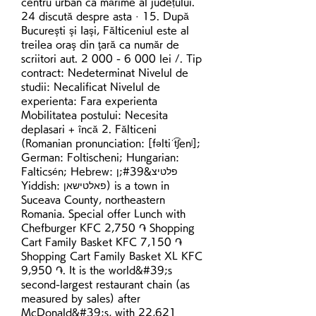
centru urban ca mărime al județului. 
24 discută despre asta · 15. După 
Bucureşti şi Iaşi, Fălticeniul este al 
treilea oraş din ţară ca număr de 
scriitori aut. 2 000 - 6 000 lei /. Tip 
contract: Nedeterminat Nivelul de 
studii: Necalificat Nivelul de 
experienta: Fara experienta 
Mobilitatea postului: Necesita 
deplasari + încă 2. Fălticeni 
(Romanian pronunciation: [fəltiˈt͡ʃenʲ]; 
German: Foltischeni; Hungarian: 
Falticsén; Hebrew: פלטיצ&#39;ן 
Yiddish: פאלטישאן) is a town in 
Suceava County, northeastern 
Romania. Special offer Lunch with 
Chefburger KFC 2,750 ֏ Shopping 
Cart Family Basket KFC 7,150 ֏ 
Shopping Cart Family Basket XL KFC 
9,950 ֏. It is the world&#39;s 
second-largest restaurant chain (as 
measured by sales) after 
McDonald&#39;s, with 22,621 