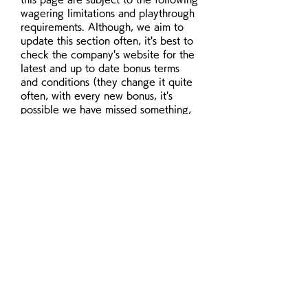
wagering limitations and playthrough 
requirements. Although, we aim to 
update this section often, it's best to 
check the company's website for the 
latest and up to date bonus terms 
and conditions (they change it quite 
often, with every new bonus, it's 
possible we have missed something, 
or it's no longer up to date by the 
time you are reading this).
Aceste module cookie sunt folosite 
de noi ?i alte entitati pentru a va 
oferi publicitate relevanta intereselor 
dumneavoastra, atat in cadrul site-ului 
nostru, cat ?i in afara acestuia. 
Vizualizarea modulelor cookie de 
publicitate. Facem acest lucru pentru 
a mentine site-ul profitabil, in aa fel 
incat sa nu percepem o taxa de 
accesare a site-ului de la cei care il 
viziteaza., kfc fălticeni. Aceste 