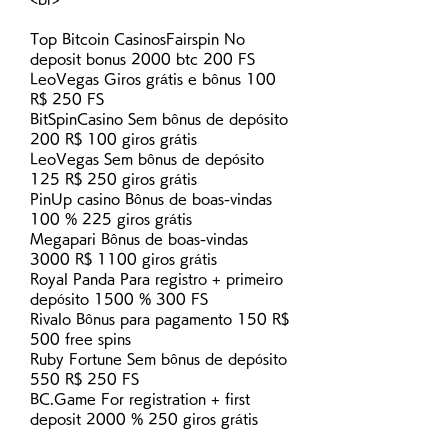
Top Bitcoin CasinosFairspin No 
deposit bonus 2000 btc 200 FS
LeoVegas Giros grátis e bônus 100 
R$ 250 FS
BitSpinCasino Sem bônus de depósito 
200 R$ 100 giros grátis
LeoVegas Sem bônus de depósito 
125 R$ 250 giros grátis
PinUp casino Bônus de boas-vindas 
100 % 225 giros grátis
Megapari Bônus de boas-vindas 
3000 R$ 1100 giros grátis
Royal Panda Para registro + primeiro 
depósito 1500 % 300 FS
Rivalo Bônus para pagamento 150 R$ 
500 free spins
Ruby Fortune Sem bônus de depósito 
550 R$ 250 FS
BC.Game For registration + first 
deposit 2000 % 250 giros grátis