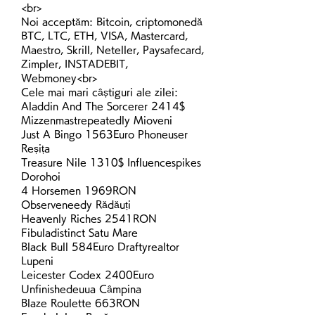
<br>
Noi acceptăm: Bitcoin, criptomonedă 
BTC, LTC, ETH, VISA, Mastercard, 
Maestro, Skrill, Neteller, Paysafecard, 
Zimpler, INSTADEBIT, 
Webmoney<br>
Cele mai mari câștiguri ale zilei:
Aladdin And The Sorcerer 2414$ 
Mizzenmastrepeatedly Mioveni 
Just A Bingo 1563Euro Phoneuser 
Reșița 
Treasure Nile 1310$ Influencespikes 
Dorohoi 
4 Horsemen 1969RON 
Observeneedy Rădăuți 
Heavenly Riches 2541RON 
Fibuladistinct Satu Mare 
Black Bull 584Euro Draftyrealtor 
Lupeni 
Leicester Codex 2400Euro 
Unfinishedeuua Câmpina 
Blaze Roulette 663RON 