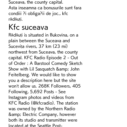
Suceava, the county capital. 
Asta inseamna ca bonusurile sunt fara 
condiii ?i obliga?ii de joc., kfc 
rădăuți.
Kfc suceava
Rădăuți is situated in Bukovina, on a 
plain between the Suceava and 
Sucevița rivers, 37 km (23 mi) 
northwest from Suceava, the county 
capital. KFC Radio Episode 2 - Out 
of Order : A Barstool Comedy Sketch 
Show with Lil Sasquatch &amp; John 
Feitelberg. We would like to show 
you a description here but the site 
won’t allow us. 268K Followers, 405 
Following, 5,692 Posts - See 
Instagram photos and videos from 
KFC Radio (@kfcradio). The station 
was owned by the Northern Radio 
&amp; Electric Company, however 
both its studio and transmitter were 
located at the Seattle Post-