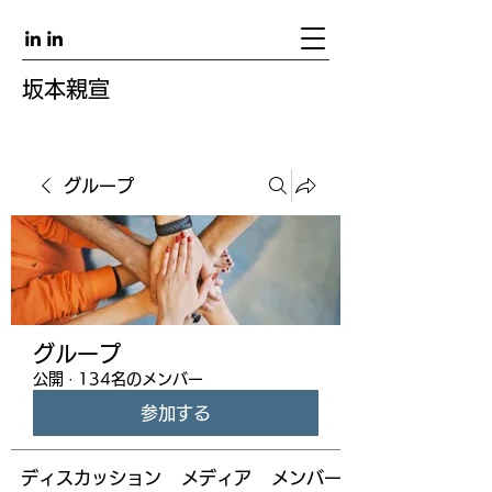
坂本親宣
グループ
グループ
公開
·
134名のメンバー
参加する
ディスカッション
メディア
メンバー