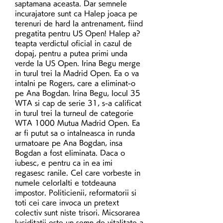
saptamana aceasta. Dar semnele 
incurajatore sunt ca Halep joaca pe 
terenuri de hard la antrenament, fiind 
pregatita pentru US Open! Halep a?
teapta verdictul oficial in cazul de 
dopaj, pentru a putea primi unda 
verde la US Open. Irina Begu merge 
in turul trei la Madrid Open. Ea o va 
intalni pe Rogers, care a eliminat-o 
pe Ana Bogdan. Irina Begu, locul 35 
WTA si cap de serie 31, s-a calificat 
in turul trei la turneul de categorie 
WTA 1000 Mutua Madrid Open. Ea 
ar fi putut sa o intalneasca in runda 
urmatoare pe Ana Bogdan, insa 
Bogdan a fost eliminata. Daca o 
iubesc, e pentru ca in ea imi 
regasesc ranile. Cel care vorbeste in 
numele celorlalti e totdeauna 
impostor. Politicienii, reformatorii si 
toti cei care invoca un pretext 
colectiv sunt niste trisori. Micsorarea 
luciditatii este un semn de vitalitate a 