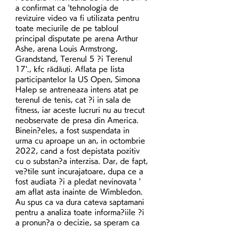
a confirmat ca 'tehnologia de 
revizuire video va fi utilizata pentru 
toate meciurile de pe tabloul 
principal disputate pe arena Arthur 
Ashe, arena Louis Armstrong, 
Grandstand, Terenul 5 ?i Terenul 
17'., kfc rădăuți. Aflata pe lista 
participantelor la US Open, Simona 
Halep se antreneaza intens atat pe 
terenul de tenis, cat ?i in sala de 
fitness, iar aceste lucruri nu au trecut 
neobservate de presa din America. 
Binein?eles, a fost suspendata in 
urma cu aproape un an, in octombrie 
2022, cand a fost depistata pozitiv 
cu o substan?a interzisa. Dar, de fapt, 
ve?tile sunt incurajatoare, dupa ce a 
fost audiata ?i a pledat nevinovata ' 
am aflat asta inainte de Wimbledon. 
Au spus ca va dura cateva saptamani 
pentru a analiza toate informa?iile ?i 
a pronun?a o decizie, sa speram ca 