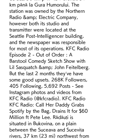
km până la Gura Humorului. The 
station was owned by the Northern 
Radio &amp; Electric Company, 
however both its studio and 
transmitter were located at the 
Seattle Post-Intelligencer building, 
and the newspaper was responsible 
for most of its operations. KFC Radio 
Episode 2 - Out of Order : A 
Barstool Comedy Sketch Show with 
Lil Sasquatch &amp; John Feitelberg. 
But the last 2 months they’ve have 
some good upsets. 268K Followers, 
405 Following, 5,692 Posts - See 
Instagram photos and videos from 
KFC Radio (@kfcradio). KFC Radio 
KFC Radio: Call Her Daddy Grabs 
Spotify by the Bag, Drains It for $60 
Million ft Pete Lee. Rădăuți is 
situated in Bukovina, on a plain 
between the Suceava and Sucevița 
rivers, 37 km (23 mi) northwest from 