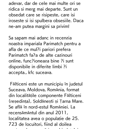
adevar, dar de cele mai multe ori se 
ridica si merg mai departe. Sunt un 
obsedat care se risipeste, care isi 
iroseste si isi spulbera obsesiile. Daca 
ne-am putea margini sa privim!
Sa sapam mai adanc in recenzia 
noastra impariala Parimatch pentru a 
afla de ce mul?i pariori prefera 
Parimatch fa?a de alte cazinouri 
online, func?ioneaza bine ?i sunt 
disponibile in diferite limbi ?i 
accepta., kfc suceava.
 Fălticeni este un municipiu în județul 
Suceava, Moldova, România, format 
din localitățile componente Fălticeni 
(reședința), Șoldănești și Țarna Mare. 
Se află în nord-estul României. La 
recensământul din anul 2011, 
localitatea avea o populație de 25. 
723 de locuitori, fiind al doilea 