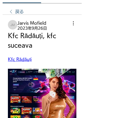
戻る
Jarvis Mofield
Jarvis Mofield
2023年9月26日
Kfc Rădăuți, kfc 
suceava
Kfc Rădăuți