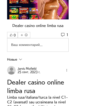
Dealer casino online limba rusa
1
0
Ваш комментарий...
Новые
Jarvis Mofield
25 сент. 2023 г.
Dealer casino online 
limba rusa
Limba rusa/italiana/turca la nivel C1-
C2 (avansat) sau ucraineana la nivel 