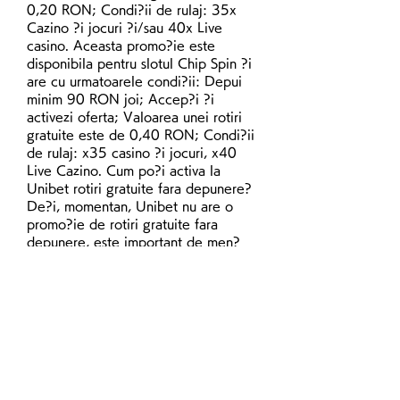
0,20 RON; Condi?ii de rulaj: 35x 
Cazino ?i jocuri ?i/sau 40x Live 
casino. Aceasta promo?ie este 
disponibila pentru slotul Chip Spin ?i 
are cu urmatoarele condi?ii: Depui 
minim 90 RON joi; Accep?i ?i 
activezi oferta; Valoarea unei rotiri 
gratuite este de 0,40 RON; Condi?ii 
de rulaj: x35 casino ?i jocuri, x40 
Live Cazino. Cum po?i activa la 
Unibet rotiri gratuite fara depunere? 
De?i, momentan, Unibet nu are o 
promo?ie de rotiri gratuite fara 
depunere, este important de men?
ionat faptul ca, in calitate de client, 
te po?i bucura de astfel de beneficii.
Federa?ia Romana de Padbol ?i-a 
intrat in drepturi depline! Turneul 
Bucovinei devine tradiie., s. Suprafa?
a 0 - 30 mp 30 - 50 mp 50 - 70 mp 
70 - 100 mp 100 - 120 mp 120 - 