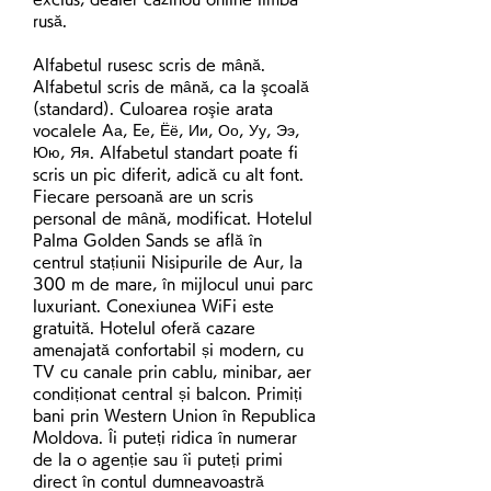
rusă.
Alfabetul rusesc scris de mână. 
Alfabetul scris de mână, ca la şcoală 
(standard). Culoarea roşie arata 
vocalele Aа, Eе, Ёё, Ии, Оо, Уу, Ээ, 
Юю, Яя. Alfabetul standart poate fi 
scris un pic diferit, adică cu alt font. 
Fiecare persoană are un scris 
personal de mână, modificat. Hotelul 
Palma Golden Sands se află în 
centrul stațiunii Nisipurile de Aur, la 
300 m de mare, în mijlocul unui parc 
luxuriant. Conexiunea WiFi este 
gratuită. Hotelul oferă cazare 
amenajată confortabil și modern, cu 
TV cu canale prin cablu, minibar, aer 
condiționat central și balcon. Primiți 
bani prin Western Union în Republica 
Moldova. Îi puteți ridica în numerar 
de la o agenție sau îi puteți primi 
direct în contul dumneavoastră 