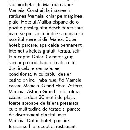
sau mocheta. Bd Mamaia cazare 
Mamaia. Construit la intrarea in 
statiunea Mamaia, chiar pe marginea 
plajei Hotelul Malibu dispune de o 
pozitie privilegiata; deschiderea spre 
mare si spre lac te imbie sa urmaresti 
rasaritul soarelui din Marea. Dotari 
hotel: parcare, apa calda permanent, 
internet wireless gratuit, terasa, seif 
la receptie Dotari Camere: grup 
sanitar propriu, baie cu cabina de 
dus, incalzire centrala, aer 
conditionat, tv cu cablu, dealer 
casino online limba rusa. Bd Mamaia 
cazare Mamaia. Grand Hotel Astoria 
Mamaia. Astoria Grand Hotel ofera 
cazare la doar 20 metri de plaja, 
foarte aproape de faleza presarata 
cu o multitudine de terase si puncte 
de divertisment din statiunea 
Mamaia. Dotari hotel: parcare, 
terasa, seif la receptie, restaurant, 