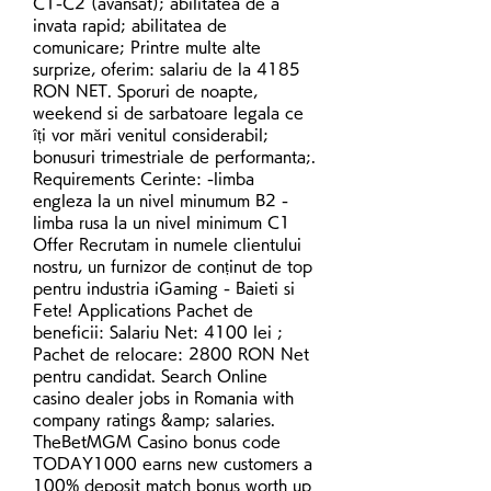
C1-C2 (avansat); abilitatea de a 
invata rapid; abilitatea de 
comunicare; Printre multe alte 
surprize, oferim: salariu de la 4185 
RON NET. Sporuri de noapte, 
weekend si de sarbatoare legala ce 
îți vor mări venitul considerabil; 
bonusuri trimestriale de performanta;. 
Requirements Cerinte: -limba 
engleza la un nivel minumum B2 -
limba rusa la un nivel minimum C1 
Offer Recrutam in numele clientului 
nostru, un furnizor de conținut de top 
pentru industria iGaming - Baieti si 
Fete! Applications Pachet de 
beneficii: Salariu Net: 4100 lei ; 
Pachet de relocare: 2800 RON Net 
pentru candidat. Search Online 
casino dealer jobs in Romania with 
company ratings &amp; salaries. 
TheBetMGM Casino bonus code 
TODAY1000 earns new customers a 
100% deposit match bonus worth up 