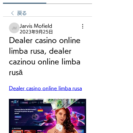
戻る
Jarvis Mofield
Jarvis Mofield
2023年9月25日
Dealer casino online 
limba rusa, dealer 
cazinou online limba 
rusă
Dealer casino online limba rusa