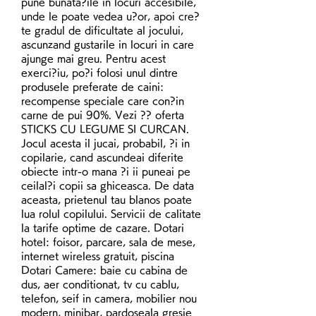
pune bunata?ile in locuri accesibile, 
unde le poate vedea u?or, apoi cre?
te gradul de dificultate al jocului, 
ascunzand gustarile in locuri in care 
ajunge mai greu. Pentru acest 
exerci?iu, po?i folosi unul dintre 
produsele preferate de caini: 
recompense speciale care con?in 
carne de pui 90%. Vezi ?? oferta 
STICKS CU LEGUME SI CURCAN. 
Jocul acesta il jucai, probabil, ?i in 
copilarie, cand ascundeai diferite 
obiecte intr-o mana ?i ii puneai pe 
ceilal?i copii sa ghiceasca. De data 
aceasta, prietenul tau blanos poate 
lua rolul copilului. Servicii de calitate 
la tarife optime de cazare. Dotari 
hotel: foisor, parcare, sala de mese, 
internet wireless gratuit, piscina 
Dotari Camere: baie cu cabina de 
dus, aer conditionat, tv cu cablu, 
telefon, seif in camera, mobilier nou 
modern, minibar, pardoseala gresie 