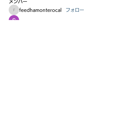
メンバー
feedhamonterocal
フォロー
feedhamonterocal
Sarah Adele
フォロー
Discord Armenia
フォロー
marke.tseod.igital
フォロー
marke.tseod.igital
Thomas Lewis
フォロー
すべてのメンバーを表示（134名）
©2020 by 坂本親宣。Wix.com で作成されました。