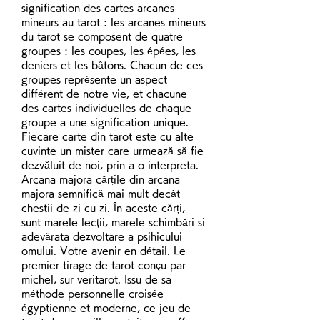
signification des cartes arcanes 
mineurs au tarot : les arcanes mineurs 
du tarot se composent de quatre 
groupes : les coupes, les épées, les 
deniers et les bâtons. Chacun de ces 
groupes représente un aspect 
différent de notre vie, et chacune 
des cartes individuelles de chaque 
groupe a une signification unique. 
Fiecare carte din tarot este cu alte 
cuvinte un mister care urmează să fie 
dezvăluit de noi, prin a o interpreta. 
Arcana majora cărțile din arcana 
majora semnifică mai mult decât 
chestii de zi cu zi. În aceste cărți, 
sunt marele lecții, marele schimbări si 
adevărata dezvoltare a psihicului 
omului. Votre avenir en détail. Le 
premier tirage de tarot conçu par 
michel, sur veritarot. Issu de sa 
méthode personnelle croisée 
égyptienne et moderne, ce jeu de 