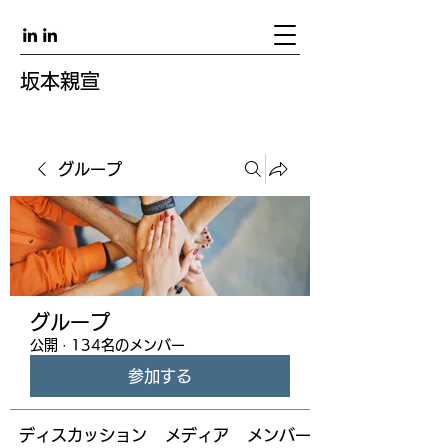
坂本親宣
グループ
グループ
公開
·
134名のメンバー
参加する
ディスカッション
メディア
メンバー