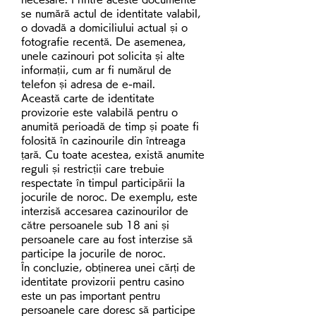
se numără actul de identitate valabil, 
o dovadă a domiciliului actual și o 
fotografie recentă. De asemenea, 
unele cazinouri pot solicita și alte 
informații, cum ar fi numărul de 
telefon și adresa de e-mail.
Această carte de identitate 
provizorie este valabilă pentru o 
anumită perioadă de timp și poate fi 
folosită în cazinourile din întreaga 
țară. Cu toate acestea, există anumite 
reguli și restricții care trebuie 
respectate în timpul participării la 
jocurile de noroc. De exemplu, este 
interzisă accesarea cazinourilor de 
către persoanele sub 18 ani și 
persoanele care au fost interzise să 
participe la jocurile de noroc.
În concluzie, obținerea unei cărți de 
identitate provizorii pentru casino 
este un pas important pentru 
persoanele care doresc să participe 