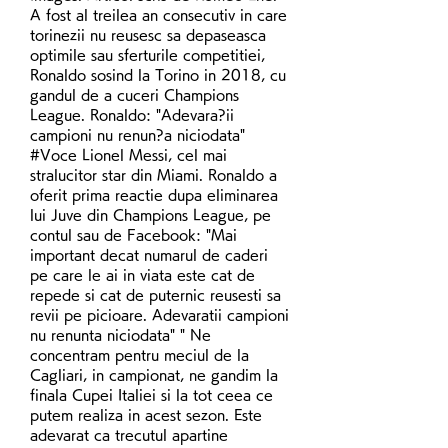
A fost al treilea an consecutiv in care 
torinezii nu reusesc sa depaseasca 
optimile sau sferturile competitiei, 
Ronaldo sosind la Torino in 2018, cu 
gandul de a cuceri Champions 
League. Ronaldo: "Adevara?ii 
campioni nu renun?a niciodata" 
#Voce Lionel Messi, cel mai 
stralucitor star din Miami. Ronaldo a 
oferit prima reactie dupa eliminarea 
lui Juve din Champions League, pe 
contul sau de Facebook: "Mai 
important decat numarul de caderi 
pe care le ai in viata este cat de 
repede si cat de puternic reusesti sa 
revii pe picioare. Adevaratii campioni 
nu renunta niciodata" " Ne 
concentram pentru meciul de la 
Cagliari, in campionat, ne gandim la 
finala Cupei Italiei si la tot ceea ce 
putem realiza in acest sezon. Este 
adevarat ca trecutul apartine 