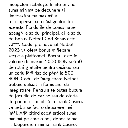
începători stabilește limite privind 
suma minimă de depunere și 
limitează suma maximă a 
recompensei și a câștigurilor din 
aceasta. Fondurile de bonus nu se 
adaugă la soldul principal, ci la soldul 
de bonus. Netbet Cod Bonus este 
JB***. Codul promoțional Netbet 
2023 vă oferă bonus în fiecare 
secție a platformei. Bonusul este în 
valoare de maxim 5000 RON și 650 
de rotiri gratuite pentru cazinou sau 
un pariu fără risc de până la 500 
RON. Codul de înregistrare Netbet 
trebuie utilizat în formularul de 
înregistrare. Pentru a te putea bucura 
de jocurile de cazino sau de oferta 
de pariuri disponibilă la Frank Casino, 
va trebui să faci o depunere mai 
întâi. Află citind acest articol suma 
minimă pe care o poți depozita aici! 
1. Depunere minimă Frank Casino. 