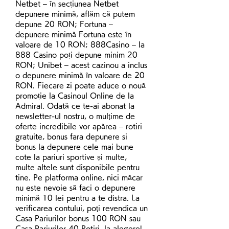
Netbet – în secțiunea Netbet 
depunere minimă, aflăm că putem 
depune 20 RON; Fortuna – 
depunere minimă Fortuna este în 
valoare de 10 RON; 888Casino – la 
888 Casino poți depune minim 20 
RON; Unibet – acest cazinou a inclus 
o depunere minimă în valoare de 20 
RON. Fiecare zi poate aduce o nouă 
promoție la Casinoul Online de la 
Admiral. Odată ce te-ai abonat la 
newsletter-ul nostru, o mulțime de 
oferte incredibile vor apărea – rotiri 
gratuite, bonus fara depunere si 
bonus la depunere cele mai bune 
cote la pariuri sportive și multe, 
multe altele sunt disponibile pentru 
tine. Pe platforma online, nici măcar 
nu este nevoie să faci o depunere 
minimă 10 lei pentru a te distra. La 
verificarea contului, poți revendica un 
Casa Pariurilor bonus 100 RON sau 
Casa Pariurilor 40 Rotiri, la alegere! 