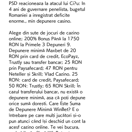
PSD reacioneaza la atacul lui Ci?u: In 
4 ani de guvernare penelista, bugetul 
Romaniei a inregistrat deficite 
enorme., min depunere casino.
Alege din sute de jocuri de cazino 
online; 200% Bonus Până la 1750 
RON la Primele 3 Depuneri 9. 
Depunere minimă Maxbet de 20 
RON prin card de credit, EcoPayz, 
Trustly sau transfer bancar; 25 RON 
prin Paysafecard; 47 RON pentru 
Neteller și Skrill; Vlad Cazino. 25 
RON: card de credit, Paysafecard; 
50 RON: Trustly; 65 RON Skrill; În 
cazul transferului bancar, nu există o 
depunere minimă, așa că poți depune 
orice sumă dorești. Care Este Suma 
de Depunere Minimă WinBet? E o 
întrebare pe care mulți jucători și-o 
pun atunci când își deschid un cont la 
acesf cazino online. Te vei bucura, 