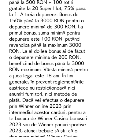
până la 500 RON + 100 rotiri 
gratuite la 20 Super Hot; 75% până 
la 1. A treia depunere: Bonus de 
150% până la 3000 RON pentru o 
depunere minimă de 300 RON. La 
primul bonus, suma minimă pentru 
depunere este 100 RON, putând 
revendica până la maximum 3000 
RON. La al doilea bonus ai de făcut 
o depunere minimă de 200 RON, 
beneficiind de bonus până la 3000 
RON maximum. Vârsta minimă pentru 
a juca legal este 18 ani. În linii 
generale, în prezent reglementările 
austriece nu restricționează nici 
anumiți furnizori, nici metode de 
plată. Dacă vei efectua o depunere 
prin Winner online 2023 prin 
intermediul acestor carduri, pentru a 
te bucura de Winner Casino bonusuri 
2023 sau de Winner pariuri sportive 
2023, atunci trebuie să știi că o 
depunere minimă Winner Casino 