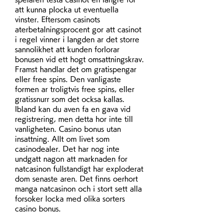
att kunna plocka ut eventuella 
vinster. Eftersom casinots 
aterbetalningsprocent gor att casinot 
i regel vinner i langden ar det storre 
sannolikhet att kunden forlorar 
bonusen vid ett hogt omsattningskrav. 
Framst handlar det om gratispengar 
eller free spins. Den vanligaste 
formen ar troligtvis free spins, eller 
gratissnurr som det ocksa kallas. 
Ibland kan du aven fa en gava vid 
registrering, men detta hor inte till 
vanligheten. Casino bonus utan 
insattning. Allt om livet som 
casinodealer. Det har nog inte 
undgatt nagon att marknaden for 
natcasinon fullstandigt har exploderat 
dom senaste aren. Det finns oerhort 
manga natcasinon och i stort sett alla 
forsoker locka med olika sorters 
casino bonus.