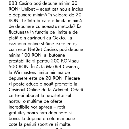
888 Casino poți depune minim 20 
RON; Unibet – acest cazinou a inclus 
o depunere minimă în valoare de 20 
RON. Te întrebi care e limita minimă 
de depunere cu această metodă? Ea 
fluctuează în funcție de limitele de 
plată din cazinouri cu Ockto. La 
cazinouri online străine excelente, 
cum este NetBet Casino, poți depune 
minim 100 RON, ai butoane 
prestabilite și pentru 200 RON sau 
500 RON. Însă, la MaxBet Casino și 
la Winmasters limita minimă de 
depunere este de 20 RON. Fiecare 
zi poate aduce o nouă promoție la 
Casinoul Online de la Admiral. Odată 
ce te-ai abonat la newsletter-ul 
nostru, o mulțime de oferte 
incredibile vor apărea – rotiri 
gratuite, bonus fara depunere si 
bonus la depunere cele mai bune 
cote la pariuri sportive și multe, 