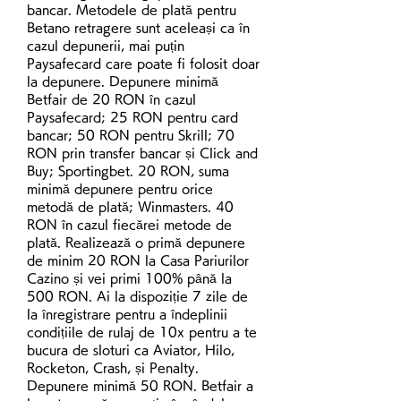
bancar. Metodele de plată pentru 
Betano retragere sunt aceleași ca în 
cazul depunerii, mai puțin 
Paysafecard care poate fi folosit doar 
la depunere. Depunere minimă 
Betfair de 20 RON în cazul 
Paysafecard; 25 RON pentru card 
bancar; 50 RON pentru Skrill; 70 
RON prin transfer bancar și Click and 
Buy; Sportingbet. 20 RON, suma 
minimă depunere pentru orice 
metodă de plată; Winmasters. 40 
RON în cazul fiecărei metode de 
plată. Realizează o primă depunere 
de minim 20 RON la Casa Pariurilor 
Cazino și vei primi 100% până la 
500 RON. Ai la dispoziție 7 zile de 
la înregistrare pentru a îndeplinii 
condițiile de rulaj de 10x pentru a te 
bucura de sloturi ca Aviator, Hilo, 
Rocketon, Crash, și Penalty. 
Depunere minimă 50 RON. Betfair a 