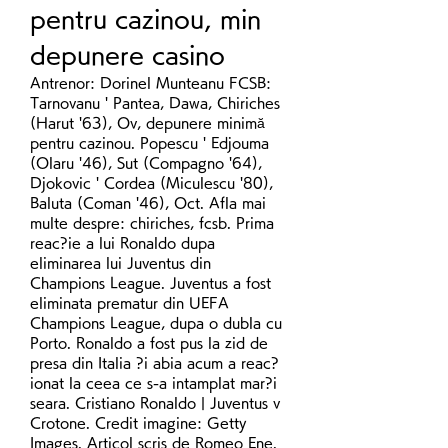
pentru cazinou, min 
depunere casino
Antrenor: Dorinel Munteanu FCSB: 
Tarnovanu ' Pantea, Dawa, Chiriches 
(Harut '63), Ov, depunere minimă 
pentru cazinou. Popescu ' Edjouma 
(Olaru '46), Sut (Compagno '64), 
Djokovic ' Cordea (Miculescu '80), 
Baluta (Coman '46), Oct. Afla mai 
multe despre: chiriches, fcsb. Prima 
reac?ie a lui Ronaldo dupa 
eliminarea lui Juventus din 
Champions League. Juventus a fost 
eliminata prematur din UEFA 
Champions League, dupa o dubla cu 
Porto. Ronaldo a fost pus la zid de 
presa din Italia ?i abia acum a reac?
ionat la ceea ce s-a intamplat mar?i 
seara. Cristiano Ronaldo | Juventus v 
Crotone. Credit imagine: Getty 
Images. Articol scris de Romeo Ene. 