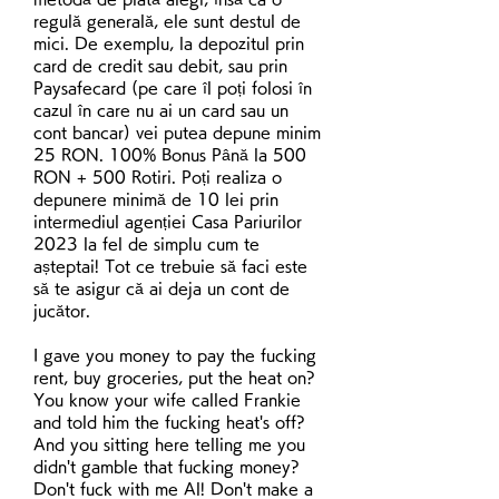
regulă generală, ele sunt destul de 
mici. De exemplu, la depozitul prin 
card de credit sau debit, sau prin 
Paysafecard (pe care îl poți folosi în 
cazul în care nu ai un card sau un 
cont bancar) vei putea depune minim 
25 RON. 100% Bonus Până la 500 
RON + 500 Rotiri. Poți realiza o 
depunere minimă de 10 lei prin 
intermediul agenției Casa Pariurilor 
2023 la fel de simplu cum te 
așteptai! Tot ce trebuie să faci este 
să te asigur că ai deja un cont de 
jucător. 
I gave you money to pay the fucking 
rent, buy groceries, put the heat on? 
You know your wife called Frankie 
and told him the fucking heat's off? 
And you sitting here telling me you 
didn't gamble that fucking money? 
Don't fuck with me Al! Don't make a 