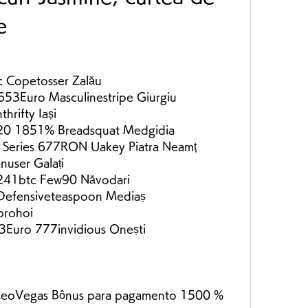
e
 Copetosser Zalău 
653Euro Masculinestripe Giurgiu 
rifty Iași 
0 1851% Breadsquat Medgidia 
s Series 677RON Uakey Piatra Neamț 
user Galați 
 241btc Few90 Năvodari 
Defensiveteaspoon Mediaș 
rohoi 
Euro 777invidious Onești 
nLeoVegas Bônus para pagamento 1500 % 