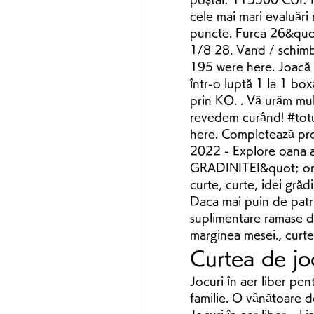
cele mai mari evaluări
puncte. Furca 26&quo
1/8 28. Vand / schimb 
195 were here. Joacă J
într-o luptă 1 la 1 boxâ
prin KO. . Vă urăm mul
revedem curând! #totul
here. Completează propo
2022 - Explore oana
GRADINITEI&quot; on P
curte, curte, idei grădi
Daca mai puin de patru 
suplimentare ramase d
marginea mesei., curte
Curtea de jo
Jocuri în aer liber pen
familie. O vânătoare de