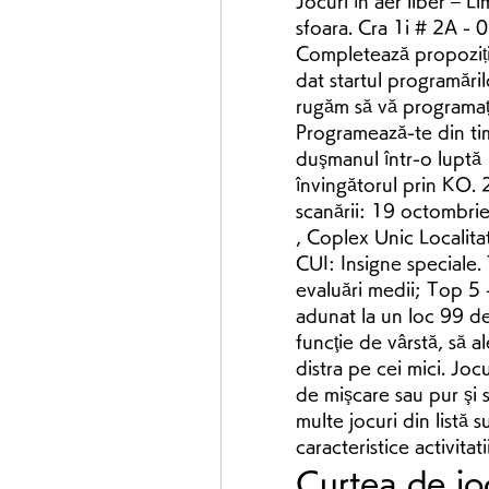
Jocuri în aer liber – Li
sfoara. Cra 1i # 2A - 
Completează propozițiil
dat startul programăril
rugăm să vă programați
Programează-te din tim
duşmanul într-o luptă 1
învingătorul prin KO. 
scanării: 19 octombrie
, Coplex Unic Localit
CUI: Insigne speciale.
evaluări medii; Top 5
adunat la un loc 99 de 
funcţie de vârstă, să al
distra pe cei mici. Jocu
de mişcare sau pur şi 
multe jocuri din listă 
caracteristice activitat
Curtea de joc