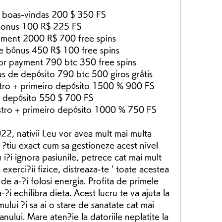
 boas-vindas 200 $ 350 FS
 bonus 100 R$ 225 FS
yment 2000 R$ 700 free spins
 e bônus 450 R$ 100 free spins
or payment 790 btc 350 free spins
 de depósito 790 btc 500 giros grátis
tro + primeiro depósito 1500 % 900 FS
e depósito 550 $ 700 FS
stro + primeiro depósito 1000 % 750 FS
, nativii Leu vor avea mult mai multa 
 ?tiu exact cum sa gestioneze acest nivel 
i?i ignora pasiunile, petrece cat mai mult 
a exerci?ii fizice, distreaza-te ' toate acestea 
e a-?i folosi energia. Profita de primele 
-?i echilibra dieta. Acest lucru te va ajuta la 
lui ?i sa ai o stare de sanatate cat mai 
nului. Mare aten?ie la datoriile neplatite la 