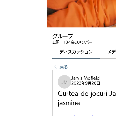
グループ
公開
·
134名のメンバー
ディスカッション
メデ
戻る
Jarvis Mofield
2023年9月26日
Jarvis Mofield
Curtea de jocuri Ja
jasmine