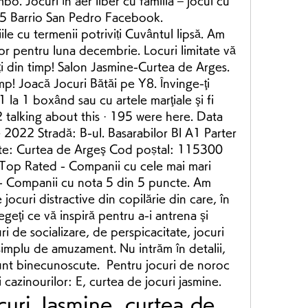
mbo. Jocuri în aer liber cu familia – jocul cu 
05 Barrio San Pedro Facebook. 
e cu termenii potriviți Cuvântul lipsă. Am 
or pentru luna decembrie. Locuri limitate vă 
 din timp! Salon Jasmine-Curtea de Arges. 
p! Joacă Jocuri Bătăi pe Y8. Învinge-ţi 
 la 1 boxând sau cu artele marţiale şi fi 
2 talking about this · 195 were here. Data 
 2022 Stradă: B-ul. Basarabilor Bl A1 Parter 
ate: Curtea de Argeş Cod poștal: 115300 
 Top Rated - Companii cu cele mai mari 
 - Companii cu nota 5 din 5 puncte. Am 
jocuri distractive din copilărie din care, în 
egeţi ce vă inspiră pentru a-i antrena şi 
ri de socializare, de perspicacitate, jocuri 
simplu de amuzament. Nu intrăm în detalii, 
sunt binecunoscute.  Pentru jocuri de noroc 
ii cazinourilor: E, curtea de jocuri jasmine.
uri Jasmine, curtea de 