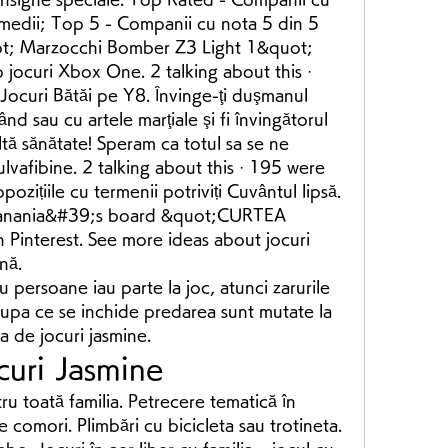
 medii; Top 5 - Companii cu nota 5 din 5 
t; Marzocchi Bomber Z3 Light 1&quot; 
jocuri Xbox One. 2 talking about this · 
ocuri Bătăi pe Y8. Învinge-ţi duşmanul 
nd sau cu artele marţiale şi fi învingătorul 
tă sănătate! Speram ca totul sa se ne 
vafibine. 2 talking about this · 195 were 
zițiile cu termenii potriviți Cuvântul lipsă. 
 anania&#39;s board &quot;CURTEA 
interest. See more ideas about jocuri 
nă. 
persoane iau parte la joc, atunci zarurile 
upa ce se inchide predarea sunt mutate la 
a de jocuri jasmine.
curi Jasmine
tru toată familia. Petrecere tematică în 
 comori. Plimbări cu bicicleta sau trotineta. 