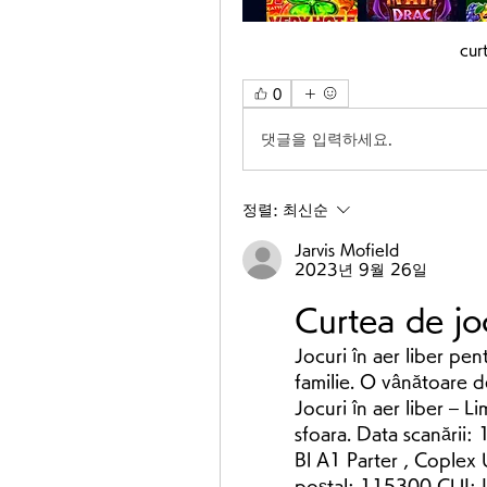
cur
0
댓글을 입력하세요.
정렬:
최신순
Jarvis Mofield
2023년 9월 26일
Curtea de jo
Jocuri în aer liber pen
familie. O vânătoare de
Jocuri în aer liber – Li
sfoara. Data scanării:
Bl A1 Parter , Coplex 
poștal: 115300 CUI: I