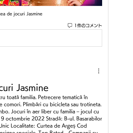
tea de jocuri Jasmine
1件のコメント
curi Jasmine
tru toată familia. Petrecere tematică în 
 comori. Plimbări cu bicicleta sau trotineta. 
mbo. Jocuri în aer liber cu familia – jocul cu 
 19 octombrie 2022 Stradă: B-ul. Basarabilor 
Unic Localitate: Curtea de Argeş Cod 
nsigne speciale. Top Rated - Companii cu 