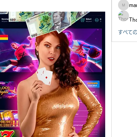
mar
marke.ts
Th
すべての