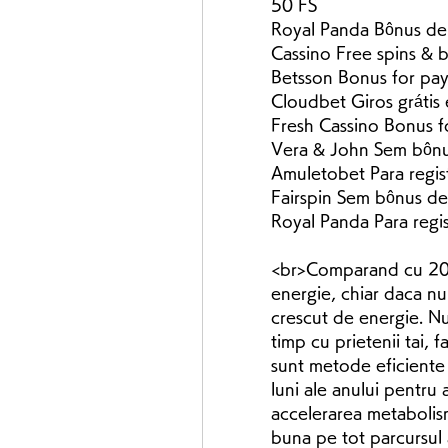
50 FS
Royal Panda Bônus de
Cassino Free spins &
Betsson Bonus for pa
Cloudbet Giros grátis
Fresh Cassino Bonus f
Vera & John Sem bônus
Amuletobet Para regis
Fairspin Sem bônus d
Royal Panda Para regi
<br>Comparand cu 2022
energie, chiar daca nu
crescut de energie. Nu 
timp cu prietenii tai, f
sunt metode eficiente d
luni ale anului pentru a
accelerarea metabolismu
buna pe tot parcursul a