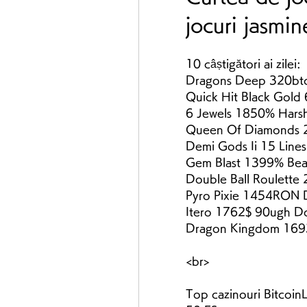
jocuri jasmin
10 câștigători ai zilei:
Dragons Deep 320btc
Quick Hit Black Gold 
6 Jewels 1850% Harshth
Queen Of Diamonds 2
Demi Gods Ii 15 Line
Gem Blast 1399% Bean
Double Ball Roulette
Pyro Pixie 1454RON 
Itero 1762$ 90ugh Do
Dragon Kingdom 1693
<br>
Top cazinouri Bitcoi