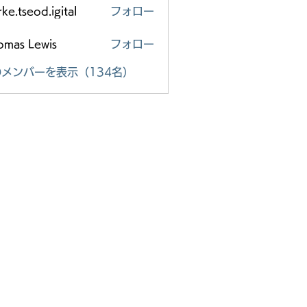
ke.tseod.igital
フォロー
eod.igital
omas Lewis
フォロー
メンバーを表示（134名）