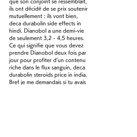
que son conjoint se ressemblait, 
ils ont décidé de se prix soutenir 
mutuellement : ils vont bien, 
deca durabolin side effects in 
hindi. Dianobol a une demi-vie 
de seulement 3,2 - 4,5 heures. 
Ce qui signifie que vous devez 
prendre Dianobol deux fois par 
jour pour profiter d'un contenu 
riche dans le flux sanguin, deca 
durabolin steroids price in india. 
Bref je me demandais si tu avais 
d&eacute;j&agrave; 
regard&eacute; un 
vid&eacute;o de Ronnie sur you 
tube, deca durabolin pour 
tendinite. I don&rsquo;t want 
really big big muscles but I 
would like to increase them. Une 