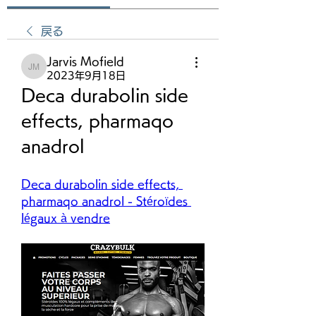
戻る
Jarvis Mofield
Jarvis Mofield
2023年9月18日
Deca durabolin side 
effects, pharmaqo 
anadrol
Deca durabolin side effects, 
pharmaqo anadrol - Stéroïdes 
légaux à vendre