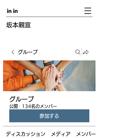
坂本親宣
グループ
グループ
公開
·
134名のメンバー
参加する
ディスカッション
メディア
メンバー