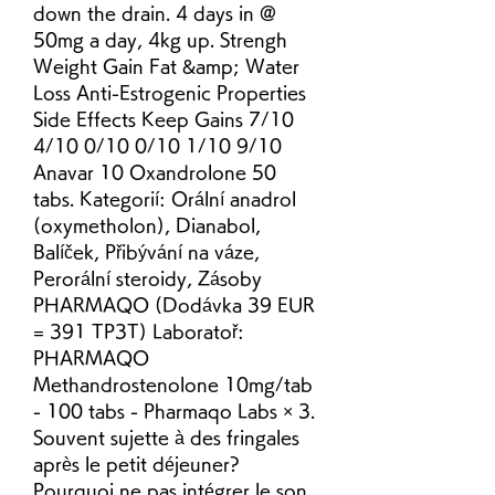
down the drain. 4 days in @ 
50mg a day, 4kg up. Strengh 
Weight Gain Fat &amp; Water 
Loss Anti-Estrogenic Properties 
Side Effects Keep Gains 7/10 
4/10 0/10 0/10 1/10 9/10 
Anavar 10 Oxandrolone 50 
tabs. Kategorií: Orální anadrol 
(oxymetholon), Dianabol, 
Balíček, Přibývání na váze, 
Perorální steroidy, Zásoby 
PHARMAQO (Dodávka 39 EUR 
= 391 TP3T) Laboratoř: 
PHARMAQO 
Methandrostenolone 10mg/tab 
- 100 tabs - Pharmaqo Labs × 3. 
Souvent sujette à des fringales 
après le petit déjeuner? 
Pourquoi ne pas intégrer le son 