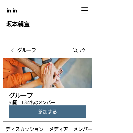
坂本親宣
グループ
グループ
公開
·
134名のメンバー
参加する
ディスカッション
メディア
メンバー