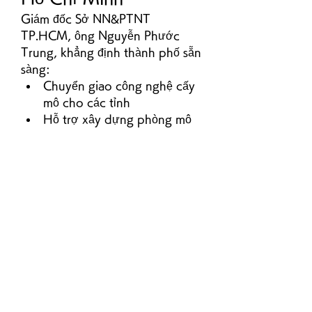
Giám đốc Sở NN&PTNT 
TP.HCM, ông Nguyễn Phước 
Trung, khẳng định thành phố sẵn 
sàng:
Chuyển giao công nghệ cấy 
mô cho các tỉnh
Hỗ trợ xây dựng phòng mô 
đạt chuẩn
Kết nối viện nghiên cứu – 
doanh nghiệp – nhà vườn
Tạo chuỗi liên kết sản xuất 
giống chất lượng cao phục 
vụ nông nghiệp công nghệ 
cao
Ký kết hợp tác – bước 
tiến lớn cho ngành 
giống cấy mô