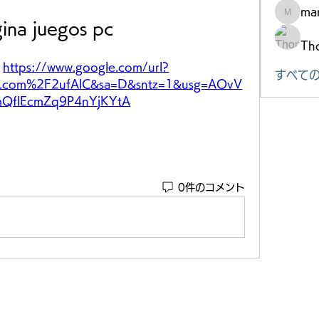
mar
marke.ts
ina juegos pc
Th
 
https://www.google.com/url?
すべての
.com%2F2ufAlC&sa=D&sntz=1&usg=AOvV
QflEcmZq9P4nYjKYtA
0件のコメント