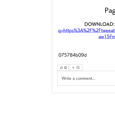
Pag
DOWNLOAD:
q=https%3A%2F%2Ftweeat
aw15Fm
 075784b09d
0
Write a comment...