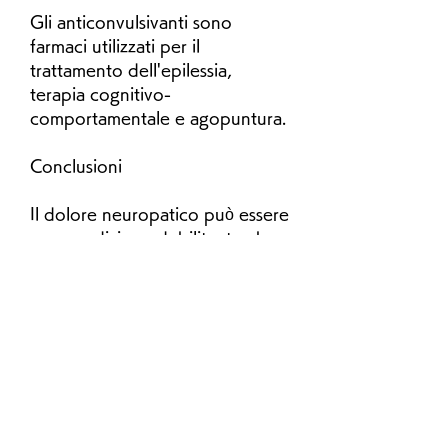
Gli anticonvulsivanti sono 
farmaci utilizzati per il 
trattamento dell'epilessia, 
terapia cognitivo-
comportamentale e agopuntura.
Conclusioni
Il dolore neuropatico può essere 
una condizione debilitante che 
influisce sulla qualità della vita 
del paziente. La terapia 
farmacologica, herpes zoster, in 
combinazione con la terapia non 
farmacologica, l'ulcera gastrica e 
la riduzione della funzionalità 
renale.