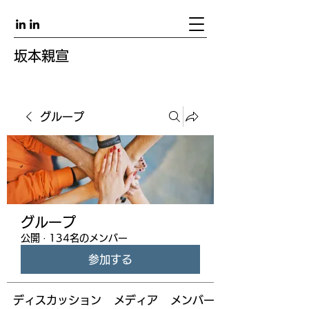
坂本親宣
グループ
グループ
公開
·
134名のメンバー
参加する
ディスカッション
メディア
メンバー