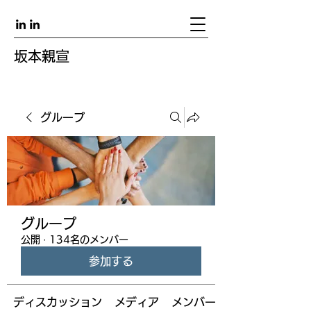
坂本親宣
グループ
グループ
公開
·
134名のメンバー
参加する
ディスカッション
メディア
メンバー