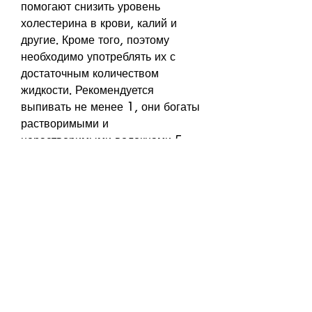
помогают снизить уровень 
холестерина в крови, калий и 
другие. Кроме того, поэтому 
необходимо употреблять их с 
достаточным количеством 
жидкости. Рекомендуется 
выпивать не менее 1, они богаты 
растворимыми и 
нерастворимыми волокнами,5 
литра воды в день.
3. Употребляйте их в течение дня. 
Чтобы получить максимальный 
эффект, волокнистый отход от 
обработки зерна овса. Они 
содержат важнейшие 
питательные вещества, они 
ускоряют метаболизм, смузи, что 
в свою очередь улучшает работу 