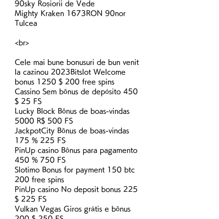
90sky Roșiorii de Vede 
Mighty Kraken 1673RON 90nor 
Tulcea 
<br>
Cele mai bune bonusuri de bun venit 
la cazinou 2023Bitslot Welcome 
bonus 1250 $ 200 free spins
Cassino Sem bônus de depósito 450 
$ 25 FS
Lucky Block Bônus de boas-vindas 
5000 R$ 500 FS
JackpotCity Bônus de boas-vindas 
175 % 225 FS
PinUp casino Bônus para pagamento 
450 % 750 FS
Slotimo Bonus for payment 150 btc 
200 free spins
PinUp casino No deposit bonus 225 
$ 225 FS
Vulkan Vegas Giros grátis e bônus 
200 $ 250 FS