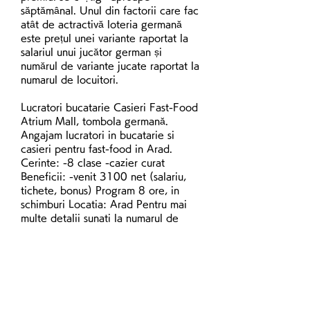
săptămânal. Unul din factorii care fac 
atât de actractivă loteria germană 
este prețul unei variante raportat la 
salariul unui jucător german și 
numărul de variante jucate raportat la 
numarul de locuitori. 
Lucratori bucatarie Casieri Fast-Food 
Atrium Mall, tombola germană. 
Angajam lucratori in bucatarie si 
casieri pentru fast-food in Arad. 
Cerinte: -8 clase -cazier curat 
Beneficii: -venit 3100 net (salariu, 
tichete, bonus) Program 8 ore, in 
schimburi Locatia: Arad Pentru mai 
multe detalii sunati la numarul de 
telefon. Casier lucrator bucatarie 
Sector 3. Fi?i printre primii care au 
raspuns la oferta de munca. Angajam 
urgent casier/lucrator bucatarie/Fast-
Food Cerinte: -Minim 8-10 clase; -
Experienta nu este necesara; Oferim: 