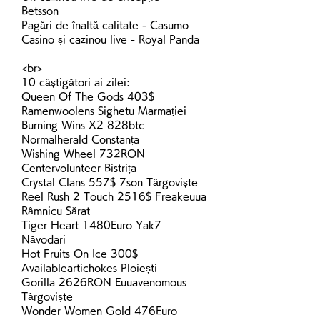
Betsson
Pagări de înaltă calitate - Casumo
Casino și cazinou live - Royal Panda
<br>
10 câștigători ai zilei:
Queen Of The Gods 403$ 
Ramenwoolens Sighetu Marmației 
Burning Wins X2 828btc 
Normalherald Constanța 
Wishing Wheel 732RON 
Centervolunteer Bistrița 
Crystal Clans 557$ 7son Târgoviște 
Reel Rush 2 Touch 2516$ Freakeuua 
Râmnicu Sărat 
Tiger Heart 1480Euro Yak7 
Năvodari 
Hot Fruits On Ice 300$ 
Availableartichokes Ploiești 
Gorilla 2626RON Euuavenomous 
Târgoviște 
Wonder Women Gold 476Euro 