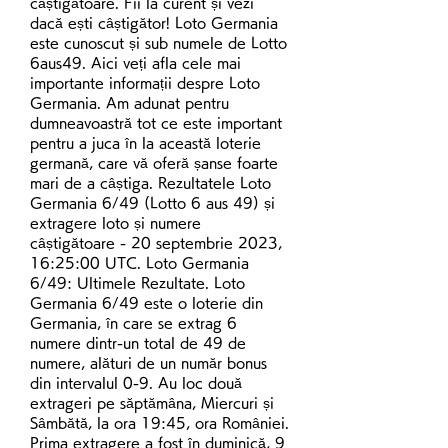
câștigătoare. Fii la curent și vezi 
dacă ești câștigător! Loto Germania 
este cunoscut și sub numele de Lotto 
6aus49. Aici veți afla cele mai 
importante informații despre Loto 
Germania. Am adunat pentru 
dumneavoastră tot ce este important 
pentru a juca în la această loterie 
germană, care vă oferă șanse foarte 
mari de a câștiga. Rezultatele Loto 
Germania 6/49 (Lotto 6 aus 49) și 
extragere loto și numere 
câștigătoare - 20 septembrie 2023, 
16:25:00 UTC. Loto Germania 
6/49: Ultimele Rezultate. Loto 
Germania 6/49 este o loterie din 
Germania, în care se extrag 6 
numere dintr-un total de 49 de 
numere, alături de un număr bonus 
din intervalul 0-9. Au loc două 
extrageri pe săptămâna, Miercuri și 
Sâmbătă, la ora 19:45, ora României. 
Prima extragere a fost în duminică, 9 