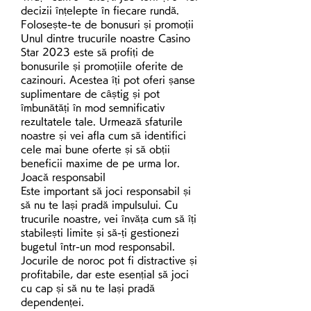
decizii înțelepte în fiecare rundă.
Folosește-te de bonusuri și promoții
Unul dintre trucurile noastre Casino 
Star 2023 este să profiți de 
bonusurile și promoțiile oferite de 
cazinouri. Acestea îți pot oferi șanse 
suplimentare de câștig și pot 
îmbunătăți în mod semnificativ 
rezultatele tale. Urmează sfaturile 
noastre și vei afla cum să identifici 
cele mai bune oferte și să obții 
beneficii maxime de pe urma lor.
Joacă responsabil
Este important să joci responsabil și 
să nu te lași pradă impulsului. Cu 
trucurile noastre, vei învăța cum să îți 
stabilești limite și să-ți gestionezi 
bugetul într-un mod responsabil. 
Jocurile de noroc pot fi distractive și 
profitabile, dar este esențial să joci 
cu cap și să nu te lași pradă 
dependenței.