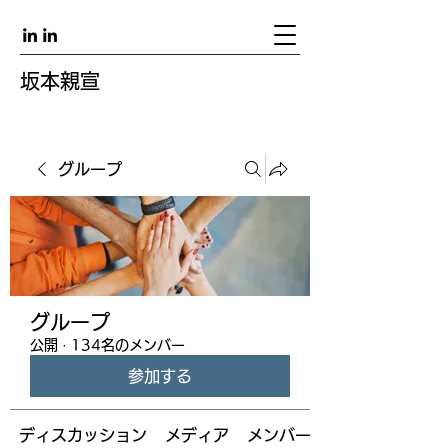
坂本親宣
グループ
グループ
公開
·
134名のメンバー
参加する
ディスカッション
メディア
メンバー