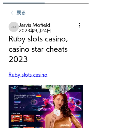
戻る
Jarvis Mofield
Jarvis Mofield
2023年9月24日
Ruby slots casino, 
casino star cheats 
2023
Ruby slots casino