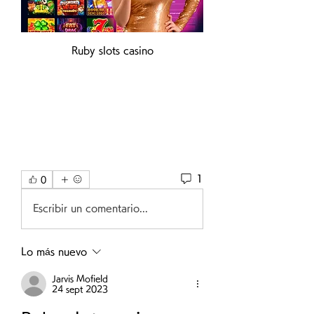
Ruby slots casino
1
0
Escribir un comentario...
Lo más nuevo
Jarvis Mofield
24 sept 2023