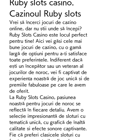
Ruby slots casino. 
Cazinoul Ruby slots
Vrei să încerci jocuri de cazino 
online, dar nu știi unde să începi? 
Ruby Slots Casino este locul perfect 
pentru tine! Aici vei găsi cele mai 
bune jocuri de cazino, cu o gamă 
largă de opțiuni pentru a-ți satisface 
toate preferințele. Indiferent dacă 
ești un începător sau un veteran al 
jocurilor de noroc, vei fi captivat de 
experiența noastră de joc unică și de 
premiile fabuloase pe care le avem 
de oferit.
La Ruby Slots Casino, pasiunea 
noastră pentru jocuri de noroc se 
reflectă în fiecare detaliu. Avem o 
selecție impresionantă de sloturi cu 
tematică unică, cu grafică de înaltă 
calitate și efecte sonore captivante. 
Fie că preferi clasicele sloturi cu 