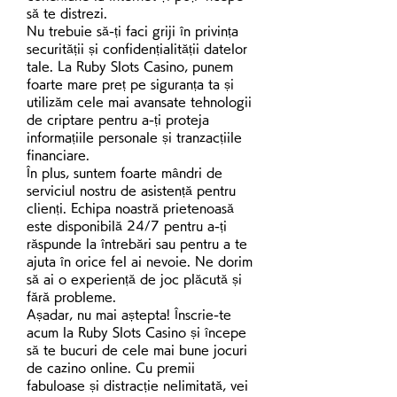
să te distrezi.
Nu trebuie să-ți faci griji în privința 
securității și confidențialității datelor 
tale. La Ruby Slots Casino, punem 
foarte mare preț pe siguranța ta și 
utilizăm cele mai avansate tehnologii 
de criptare pentru a-ți proteja 
informațiile personale și tranzacțiile 
financiare.
În plus, suntem foarte mândri de 
serviciul nostru de asistență pentru 
clienți. Echipa noastră prietenoasă 
este disponibilă 24/7 pentru a-ți 
răspunde la întrebări sau pentru a te 
ajuta în orice fel ai nevoie. Ne dorim 
să ai o experiență de joc plăcută și 
fără probleme.
Așadar, nu mai aștepta! Înscrie-te 
acum la Ruby Slots Casino și începe 
să te bucuri de cele mai bune jocuri 
de cazino online. Cu premii 
fabuloase și distracție nelimitată, vei 