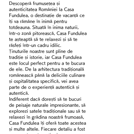
Descoperă frumusețea și 
autenticitatea României la Casa 
Fundulea, o destinație de vacanță ce 
îți va rămâne în inimă pentru 
totdeauna. Situată în inima naturii, 
într-o zonă pitorească, Casa Fundulea 
te așteaptă să te relaxezi și să te 
răsfeți într-un cadru idilic.
Ținuturile noastre sunt pline de 
tradiție și istorie, iar Casa Fundulea 
este locul perfect pentru a te bucura 
de ele. De la arhitectura tradițională 
românească până la deliciile culinare 
și ospitalitatea specifică, vei avea 
parte de o experiență autentică și 
autentică.
Indiferent dacă dorești să te bucuri 
de peisaje naturale impresionante, să 
explorezi satele tradiționale sau să te 
relaxezi în grădina noastră frumoasă, 
Casa Fundulea îți oferă toate acestea 
și multe altele. Fiecare detaliu a fost 