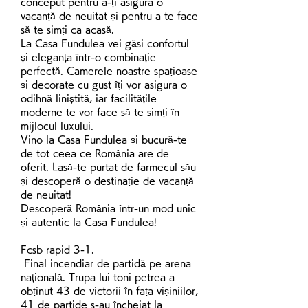
conceput pentru a-ți asigura o 
vacanță de neuitat și pentru a te face 
să te simți ca acasă.
La Casa Fundulea vei găsi confortul 
și eleganța într-o combinație 
perfectă. Camerele noastre spațioase 
și decorate cu gust îți vor asigura o 
odihnă liniștită, iar facilitățile 
moderne te vor face să te simți în 
mijlocul luxului.
Vino la Casa Fundulea și bucură-te 
de tot ceea ce România are de 
oferit. Lasă-te purtat de farmecul său 
și descoperă o destinație de vacanță 
de neuitat!
Descoperă România într-un mod unic 
și autentic la Casa Fundulea!
Fcsb rapid 3-1.
 Final incendiar de partidă pe arena 
națională. Trupa lui toni petrea a 
obținut 43 de victorii în fața vișiniilor, 
41 de partide s-au încheiat la 