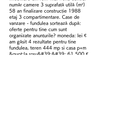
număr camere 3 suprafață utilă (m²) 
58 an finalizare construcție 1988 
etaj 3 compartimentare. Case de 
vanzare - fundulea sortează după: 
oferte pentru tine cum sunt 
organizate anunțurile? moneda: lei € 
am găsit 4 rezultate pentru tine 
fundulea, teren 444 mp si casa p+m 
&quot;la rosu&#39;&#39; 61 500 € 
fundulea - 12 septembrie 2023 443 
m² teren 1000 mp cu casa p+e+m in 
fundulea jud calarasi 50 800 € 
fundulea - 08 septembrie 2023 152 
m² vand casa fundulea. Case/vile de 
vânzare fundulea - călăraşi - anunturi 
imobiliare. Ro anunţuri imobiliare 
case / vile de vânzare case / vile de 
vânzare în judeţul călăraşi fundulea 
acceptă challenge-ul imobiliare. Ro, 
iar noi îți dăm banii de chirie vezi 
detalii case/vile de vânzare fundulea 
- călăraşi ultima actualizare: 01. 