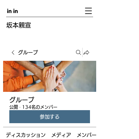
坂本親宣
グループ
グループ
公開
·
134名のメンバー
参加する
ディスカッション
メディア
メンバー