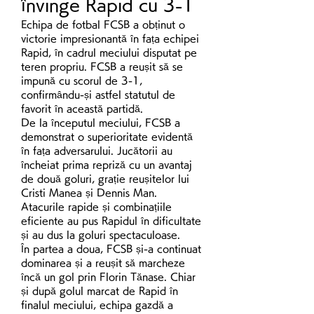
învinge Rapid cu 3-1
Echipa de fotbal FCSB a obținut o 
victorie impresionantă în fața echipei 
Rapid, în cadrul meciului disputat pe 
teren propriu. FCSB a reușit să se 
impună cu scorul de 3-1, 
confirmându-și astfel statutul de 
favorit în această partidă.
De la începutul meciului, FCSB a 
demonstrat o superioritate evidentă 
în fața adversarului. Jucătorii au 
încheiat prima repriză cu un avantaj 
de două goluri, grație reușitelor lui 
Cristi Manea și Dennis Man. 
Atacurile rapide și combinațiile 
eficiente au pus Rapidul în dificultate 
și au dus la goluri spectaculoase.
În partea a doua, FCSB și-a continuat 
dominarea și a reușit să marcheze 
încă un gol prin Florin Tănase. Chiar 
și după golul marcat de Rapid în 
finalul meciului, echipa gazdă a 