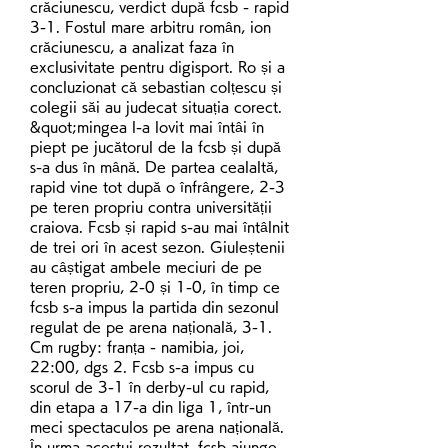
crăciunescu, verdict după fcsb - rapid 
3-1. Fostul mare arbitru român, ion 
crăciunescu, a analizat faza în 
exclusivitate pentru digisport. Ro și a 
concluzionat că sebastian colțescu și 
colegii săi au judecat situația corect. 
&quot;mingea l-a lovit mai întâi în 
piept pe jucătorul de la fcsb și după 
s-a dus în mână. De partea cealaltă, 
rapid vine tot după o înfrângere, 2-3 
pe teren propriu contra universității 
craiova. Fcsb și rapid s-au mai întâlnit 
de trei ori în acest sezon. Giuleștenii 
au câștigat ambele meciuri de pe 
teren propriu, 2-0 și 1-0, în timp ce 
fcsb s-a impus la partida din sezonul 
regulat de pe arena națională, 3-1. 
Cm rugby: franța - namibia, joi, 
22:00, dgs 2. Fcsb s-a impus cu 
scorul de 3-1 în derby-ul cu rapid, 
din etapa a 17-a din liga 1, într-un 
meci spectaculos pe arena națională. 
În urma acestui rezultat, fcsb ajunge 