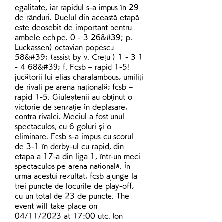
egalitate, iar rapidul s-a impus în 29 
de rânduri. Duelul din această etapă 
este deosebit de important pentru 
ambele echipe. 0 - 3 26&#39; p. 
Luckassen) octavian popescu 
58&#39; (assist by v. Crețu ) 1 - 3 1 
- 4 68&#39; f. Fcsb – rapid 1-5! 
jucătorii lui elias charalambous, umiliţi 
de rivali pe arena naţională; fcsb – 
rapid 1-5. Giuleştenii au obţinut o 
victorie de senzaţie în deplasare, 
contra rivalei. Meciul a fost unul 
spectaculos, cu 6 goluri şi o 
eliminare. Fcsb s-a impus cu scorul 
de 3-1 în derby-ul cu rapid, din 
etapa a 17-a din liga 1, într-un meci 
spectaculos pe arena națională. În 
urma acestui rezultat, fcsb ajunge la 
trei puncte de locurile de play-off, 
cu un total de 23 de puncte. The 
event will take place on 
04/11/2023 at 17:00 utc. Ion 