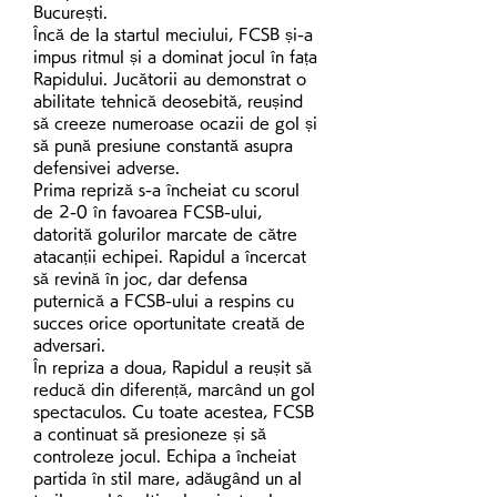
București.
Încă de la startul meciului, FCSB și-a 
impus ritmul și a dominat jocul în fața 
Rapidului. Jucătorii au demonstrat o 
abilitate tehnică deosebită, reușind 
să creeze numeroase ocazii de gol și 
să pună presiune constantă asupra 
defensivei adverse.
Prima repriză s-a încheiat cu scorul 
de 2-0 în favoarea FCSB-ului, 
datorită golurilor marcate de către 
atacanții echipei. Rapidul a încercat 
să revină în joc, dar defensa 
puternică a FCSB-ului a respins cu 
succes orice oportunitate creată de 
adversari.
În repriza a doua, Rapidul a reușit să 
reducă din diferență, marcând un gol 
spectaculos. Cu toate acestea, FCSB 
a continuat să presioneze și să 
controleze jocul. Echipa a încheiat 
partida în stil mare, adăugând un al 