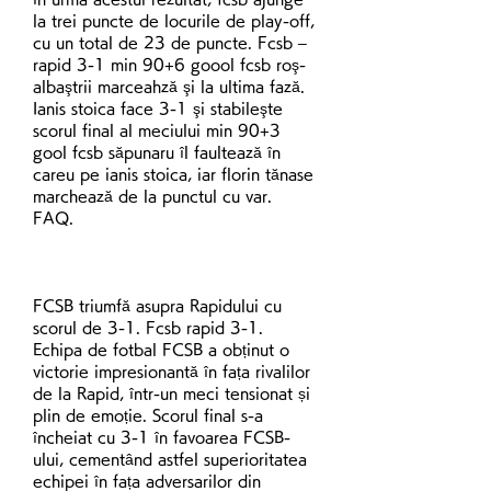
la trei puncte de locurile de play-off, 
cu un total de 23 de puncte. Fcsb – 
rapid 3-1 min 90+6 goool fcsb roş-
albaştrii marceahză şi la ultima fază. 
Ianis stoica face 3-1 şi stabileşte 
scorul final al meciului min 90+3 
gool fcsb săpunaru îl faultează în 
careu pe ianis stoica, iar florin tănase 
marchează de la punctul cu var. 
FAQ.
FCSB triumfă asupra Rapidului cu 
scorul de 3-1. Fcsb rapid 3-1.
Echipa de fotbal FCSB a obținut o 
victorie impresionantă în fața rivalilor 
de la Rapid, într-un meci tensionat și 
plin de emoție. Scorul final s-a 
încheiat cu 3-1 în favoarea FCSB-
ului, cementând astfel superioritatea 
echipei în fața adversarilor din 