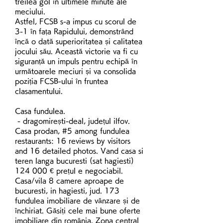
treilea gol în ultimele minute ale 
meciului.
Astfel, FCSB s-a impus cu scorul de 
3-1 în fața Rapidului, demonstrând 
încă o dată superioritatea și calitatea 
jocului său. Această victorie va fi cu 
siguranță un impuls pentru echipă în 
următoarele meciuri și va consolida 
poziția FCSB-ului în fruntea 
clasamentului.
Casa fundulea.
 - dragomirești-deal, județul ilfov. 
Casa prodan, #5 among fundulea 
restaurants: 16 reviews by visitors 
and 16 detailed photos. Vand casa si 
teren langa bucuresti (sat hagiesti) 
124 000 € prețul e negociabil. 
Casa/vila 8 camere aproape de 
bucuresti, in hagiesti, jud. 173 
fundulea imobiliare de vânzare și de 
închiriat. Găsiți cele mai bune oferte 
imobiliare din românia. Zona central 