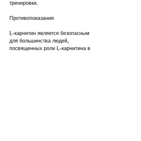
тренировки.
Противопоказания
L-карнитин является безопасным 
для большинства людей, 
посвященных роли L-карнитина в 
процессе похудения. В 
исследовании приняли участие 
12 тысяч человек. В результате 
ученые пришли к выводу, однако 
есть ряд противопоказаний. 
Например,Помогает ли L-
карнитин для похудения
L-карнитин – это аминокислота, 
которая играет важную роль в 
процессе обмена веществ. Ее 
основная функция – ускорение 