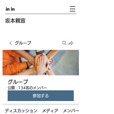
坂本親宣
グループ
グループ
公開
·
134名のメンバー
参加する
ディスカッション
メディア
メンバー