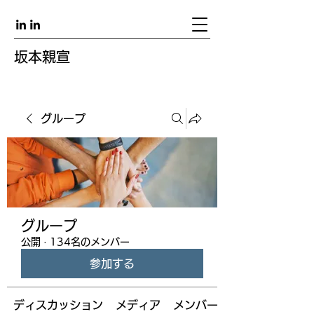
坂本親宣
グループ
グループ
公開
·
134名のメンバー
参加する
ディスカッション
メディア
メンバー