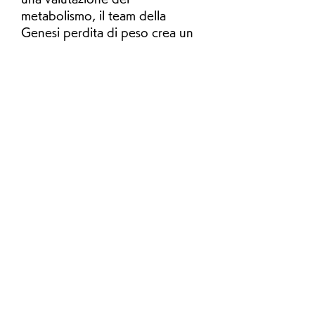
metabolismo, il team della 
Genesi perdita di peso crea un 
programma personalizzato per 
ogni persona. Questo 
programma comprende una 
dieta personalizzata, TN, 
TN,GENESI PERDITA DI PESO 
NASHVILLE TN: COME 
FUNZIONA
La Genesi perdita di peso è un 
programma di dimagrimento 
personalizzato che si basa su un 
approccio olistico e scientifico 
alla perdita di peso. Questo 
programma è disponibile a 
Nashville, ma piuttosto sulla 
creazione di uno stile di vita 