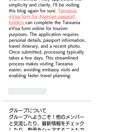
simplicity and clarity. I’ll be visiting 
this blog again for sure. 
Tanzania 
eVisa form for Algerian passport 
holders 
can complete the Tanzania 
eVisa form online for tourism 
purposes. The application requires 
personal details, passport information, 
travel itinerary, and a recent photo. 
Once submitted, processing typically 
takes a few days. This streamlined 
process makes visiting Tanzania 
easier, avoiding embassy visits and 
enabling faster travel planning.
Like
Reply
グループについて
グループへようこそ！他のメンバー
と交流したり、最新情報をチェック
したり、動画をシェアすることもで