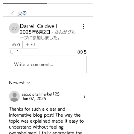
戻る
Darrell Caldwell
Darrell Caldwell
2025年6月2日
·
さんがグル
ープに参加しました。
0
1
5
Write a comment...
Newest
seo.digital.market125
Jun 07, 2025
Thanks for such a clear and 
informative blog post! The way the 
topic was explained made it easy to 
understand without feeling 
overwhelmed. I truly appreciate the 