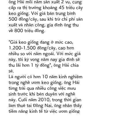
ông Hải mỗi năm sản xuất 2 vụ, cung 
cấp ra thị trường khoảng 45 triệu cây 
keo giống. Với giá bán trung bình 
500 đồng/cây, sau khi trừ chi phí sản 
xuất và nhân công, gia đình ông thu 
về 800 triệu đồng.
"Giá keo giống đang ở mức cao, 
1.200-1.500 đồng/cây, cao hơn 
nhiều so với năm ngoái. Với mức giá 
này, tôi kỳ vọng năm nay gia đình sẽ 
thu lãi hơn 1 tỷ đồng", ông Hải chia 
sẻ.
Là người có hơn 10 năm kinh nghiệm 
trong nghề ươm keo giống, ông Hải 
từng trải qua nhiều công việc mưu 
sinh trước khi bén duyên với nghề 
này. Cuối năm 2010, trong thời gian 
làm thuê tại Đồng Nai, ông nhận thấy 
tiềm năng kinh tế từ việc ươm giống 
keo. Ông quyết định học hỏi kỹ thuật 
và mang mô hình về quê hương phát 
triển.