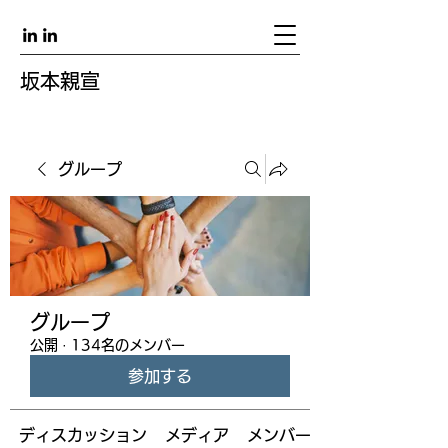
坂本親宣
グループ
グループ
公開
·
134名のメンバー
参加する
ディスカッション
メディア
メンバー