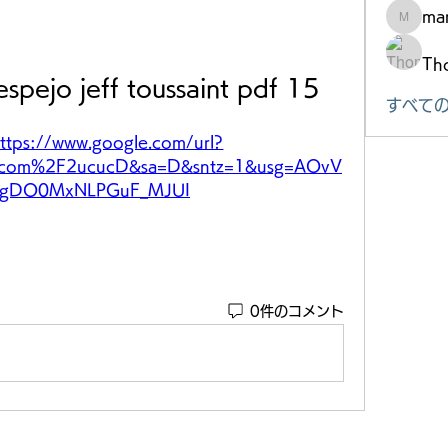
mar
marke.ts
Th
espejo jeff toussaint pdf 15
すべての
ttps://www.google.com/url?
.com%2F2ucucD&sa=D&sntz=1&usg=AOvV
FgDO0MxNLPGuF_MJUI
0件のコメント