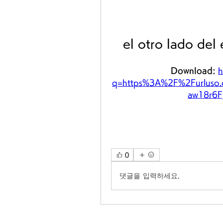
el otro lado del 
Download: 
h
q=https%3A%2F%2Furluso
aw18r6
0
댓글을 입력하세요.