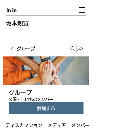
坂本親宣
グループ
グループ
公開
·
134名のメンバー
参加する
ディスカッション
メディア
メンバー