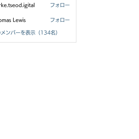
ke.tseod.igital
フォロー
eod.igital
omas Lewis
フォロー
メンバーを表示（134名）