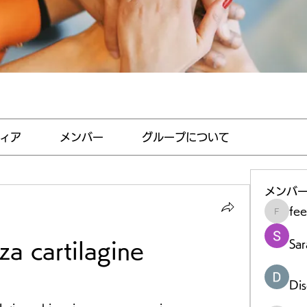
ィア
メンバー
グループについて
メンバ
fe
feedha
Sar
a cartilagine 
Di