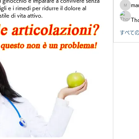
l ginocchio e imparare a convivere senza 
mar
gli e i rimedi per ridurre il dolore al 
marke.ts
le di vita attivo.
Th
すべての