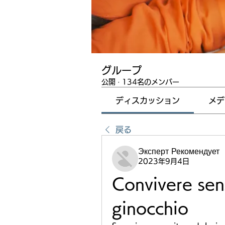
グループ
公開
·
134名のメンバー
ディスカッション
メデ
戻る
Эксперт Рекомендует
2023年9月4日
Convivere senz
ginocchio