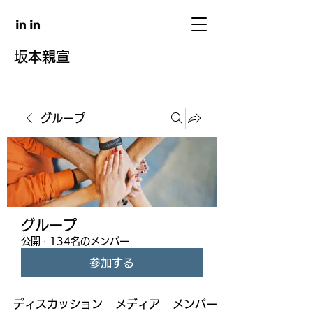
坂本親宣
グループ
グループ
公開
·
134名のメンバー
参加する
ディスカッション
メディア
メンバー