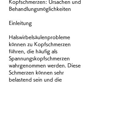
Kopfschmerzen: Ursachen und 
Behandlungsmöglichkeiten
Einleitung
Halswirbelsäulenprobleme 
können zu Kopfschmerzen 
führen, die häufig als 
Spannungskopfschmerzen 
wahrgenommen werden. Diese 
Schmerzen können sehr 
belastend sein und die 
Lebensqualität beeinträchtigen. 
In diesem Artikel werden wir die 
Ursachen und 
Behandlungsmöglichkeiten von 
Schmerzen in der 
Halswirbelsäule und den damit 
verbundenen Kopfschmerzen 