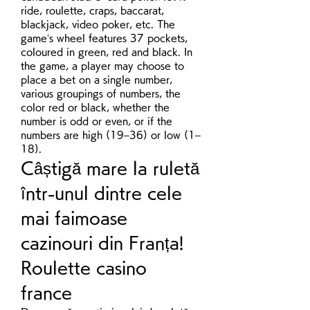
ride, roulette, craps, baccarat, 
blackjack, video poker, etc. The 
game’s wheel features 37 pockets, 
coloured in green, red and black. In 
the game, a player may choose to 
place a bet on a single number, 
various groupings of numbers, the 
color red or black, whether the 
number is odd or even, or if the 
numbers are high (19–36) or low (1–
18). 
Câștigă mare la ruletă 
într-unul dintre cele 
mai faimoase 
cazinouri din Franța! 
Roulette casino 
france