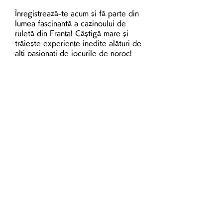
Înregistrează-te acum și fă parte din 
lumea fascinantă a cazinoului de 
ruletă din Franța! Câștigă mare și 
trăiește experiențe inedite alături de 
alți pasionați de jocurile de noroc!
Istoria cazinoului și importanța sa 
culturală. Roulette casino gain.
Cazinoul de ruletă din Franța este 
unul dintre cele mai vechi și celebre 
cazinouri din lume. Acesta a fost 
construit în anul 1863 și a devenit 
rapid un punct de atracție pentru 
turiști din întreaga lume. Cu o 
arhitectură impresionantă și o istorie 
bogată, acest cazinou este considerat 
un simbol al eleganței și luxului.
Cazinoul a avut, de-a lungul timpului, 
un rol important în dezvoltarea 
culturală a Franței. Aici s-au 
desfășurat numeroase evenimente 
sociale și artistice, precum baluri și 