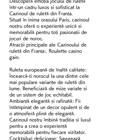
Descoperă emoția jocului de ruletă 
într-un cadru luxos și sofisticat la 
Cazinoul de ruletă din Franța.
Situat în inima orașului Paris, cazinoul 
nostru oferă o experiență unică și 
memorabilă pentru toți pasionații de 
jocuri de noroc.
Atracții principale ale Cazinoului de 
ruletă din Franța:. Roulette casino 
gain.
Ruleta europeană de înaltă calitate: 
Încearcă-ți norocul la una dintre cele 
mai populare variante de ruletă din 
lume. Beneficiază de mize variate și 
de un sistem de joc echitabil.
Ambianță elegantă și rafinată: Fii 
întâmpinat de un decor opulent și de 
o atmosferă plină de eleganță. 
Cazinoul nostru îmbină tradiția și luxul 
pentru a crea o experiență 
memorabilă pentru fiecare vizitator.
Cocktailuri delicioase: Savurează 