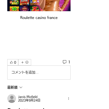
Roulette casino france
1
0
コメントを追加…
最新順
Jarvis Mofield
2023年9月24日