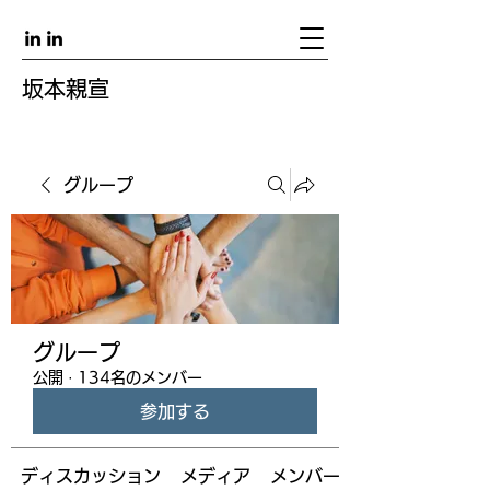
坂本親宣
グループ
グループ
公開
·
134名のメンバー
参加する
ディスカッション
メディア
メンバー