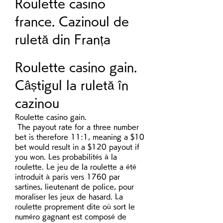
Roulette casino 
france. Cazinoul de 
ruletă din Franța
Roulette casino gain. 
Câștigul la ruletă în 
cazinou
Roulette casino gain.
 The payout rate for a three number 
bet is therefore 11:1, meaning a $10 
bet would result in a $120 payout if 
you won. Les probabilités à la 
roulette. Le jeu de la roulette a été 
introduit à paris vers 1760 par 
sartines, lieutenant de police, pour 
moraliser les jeux de hasard. La 
roulette proprement dite où sort le 
numéro gagnant est composé de 