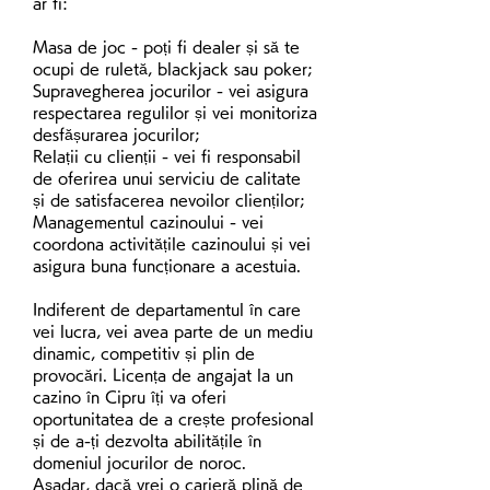
ar fi:
Masa de joc - poți fi dealer și să te 
ocupi de ruletă, blackjack sau poker;
Supravegherea jocurilor - vei asigura 
respectarea regulilor și vei monitoriza 
desfășurarea jocurilor;
Relații cu clienții - vei fi responsabil 
de oferirea unui serviciu de calitate 
și de satisfacerea nevoilor clienților;
Managementul cazinoului - vei 
coordona activitățile cazinoului și vei 
asigura buna funcționare a acestuia.
Indiferent de departamentul în care 
vei lucra, vei avea parte de un mediu 
dinamic, competitiv și plin de 
provocări. Licența de angajat la un 
cazino în Cipru îți va oferi 
oportunitatea de a crește profesional 
și de a-ți dezvolta abilitățile în 
domeniul jocurilor de noroc.
Așadar, dacă vrei o carieră plină de 