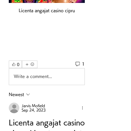
Licenta angajat casino cipru
1
0
Write a comment...
Newest
Jarvis Mofield
Sep 24, 2023
Licenta angajat casino 