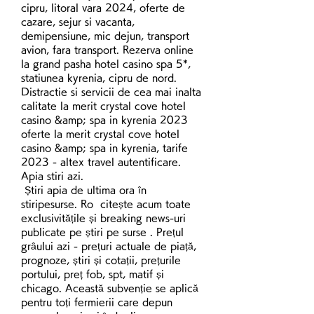
cipru, litoral vara 2024, oferte de 
cazare, sejur si vacanta, 
demipensiune, mic dejun, transport 
avion, fara transport. Rezerva online 
la grand pasha hotel casino spa 5*, 
statiunea kyrenia, cipru de nord. 
Distractie si servicii de cea mai inalta 
calitate la merit crystal cove hotel 
casino &amp; spa in kyrenia 2023 
oferte la merit crystal cove hotel 
casino &amp; spa in kyrenia, tarife 
2023 - altex travel autentificare. 
Apia stiri azi.
 Știri apia de ultima ora în 
stiripesurse. Ro  citește acum toate 
exclusivitățile și breaking news-uri 
publicate pe știri pe surse ️. Prețul 
grâului azi - prețuri actuale de piață, 
prognoze, știri și cotații, prețurile 
portului, preț fob, spt, matif și 
chicago. Această subvenție se aplică 
pentru toți fermierii care depun 