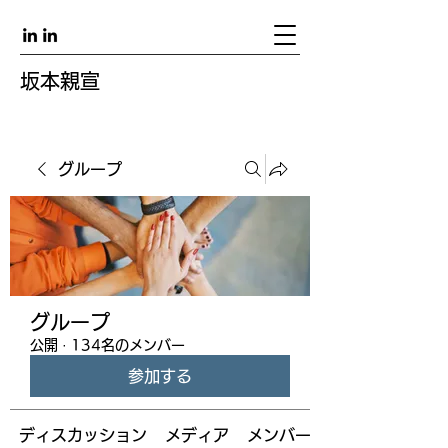
坂本親宣
グループ
グループ
公開
·
134名のメンバー
参加する
ディスカッション
メディア
メンバー