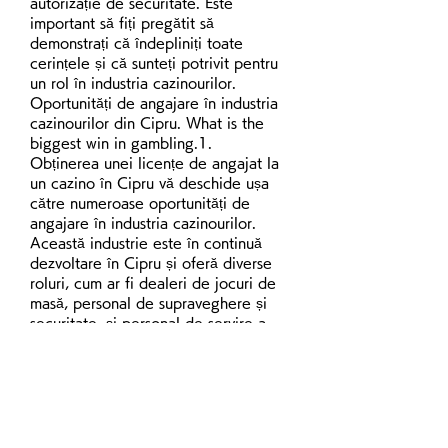
autorizație de securitate. Este 
important să fiți pregătit să 
demonstrați că îndepliniți toate 
cerințele și că sunteți potrivit pentru 
un rol în industria cazinourilor.
Oportunități de angajare în industria 
cazinourilor din Cipru. What is the 
biggest win in gambling.1.
Obținerea unei licențe de angajat la 
un cazino în Cipru vă deschide ușa 
către numeroase oportunități de 
angajare în industria cazinourilor. 
Această industrie este în continuă 
dezvoltare în Cipru și oferă diverse 
roluri, cum ar fi dealeri de jocuri de 
masă, personal de supraveghere și 
securitate, și personal de servire a 
clienților. De asemenea, există 
oportunități de avansare și dezvoltare 
a carierei în industria cazinourilor, 
oferindu-vă posibilitatea de a avansa 
în funcție de performanță și 
experiență.