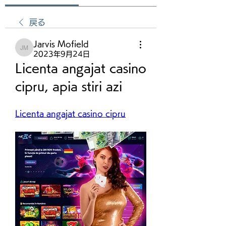
戻る
Jarvis Mofield
Jarvis Mofield
2023年9月24日
Licenta angajat casino 
cipru, apia stiri azi
Licenta angajat casino cipru