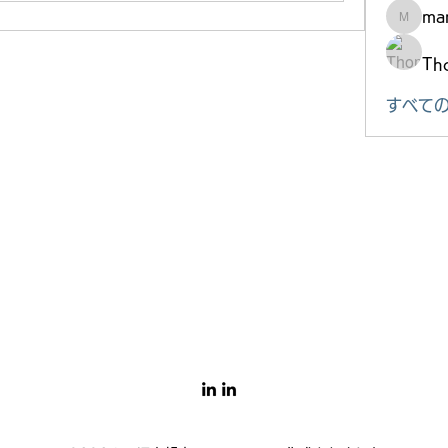
mar
marke.ts
Th
すべての