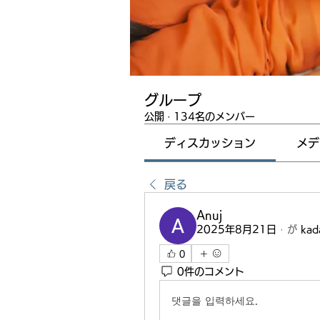
グループ
公開
·
134名のメンバー
ディスカッション
メデ
戻る
Anuj
2025年8月21日
·
が
kad
0
0件のコメント
댓글을 입력하세요.