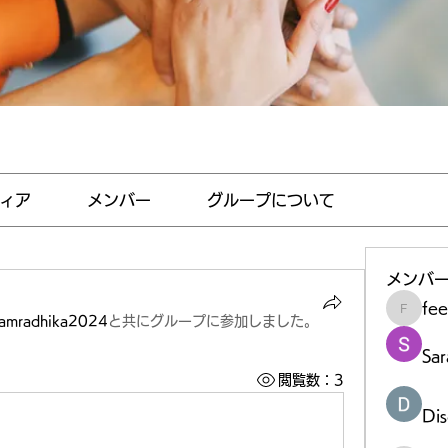
ィア
メンバー
グループについて
メンバ
fe
feedha
amradhika2024
と共にグループに参加しました
。
Sar
閲覧数：3
Di