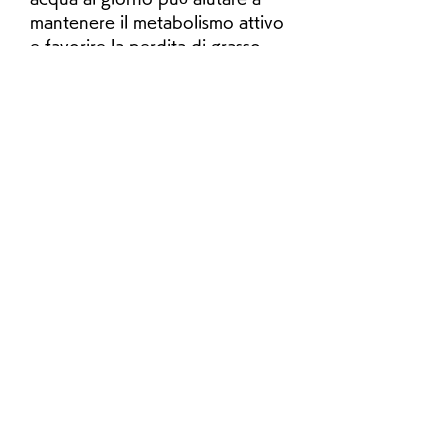
mantenere il metabolismo attivo 
e favorire la perdita di grasso.
5. Riposo adeguato
Un riposo adeguato è essenziale 
per permettere al corpo di 
recuperare e bruciare il grasso in 
eccesso. Si consiglia di dormire 
almeno 7-8 ore di sonno di 
qualità ogni notte.
6. Evitare lo stress