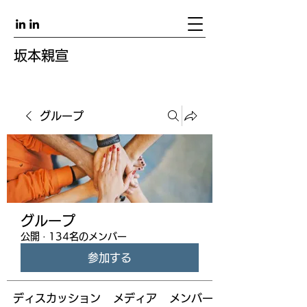
坂本親宣
グループ
グループ
公開
·
134名のメンバー
参加する
ディスカッション
メディア
メンバー